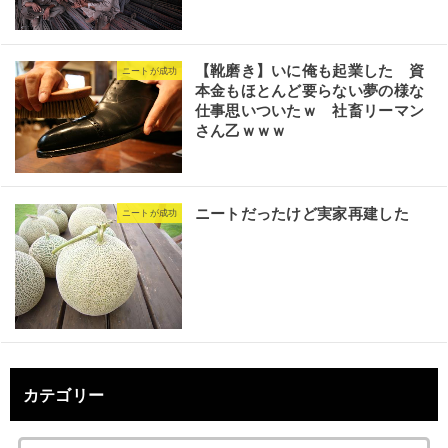
【靴磨き】いに俺も起業した 資
ニートが成功
本金もほとんど要らない夢の様な
仕事思いついたｗ 社畜リーマン
さん乙ｗｗｗ
ニートだったけど実家再建した
ニートが成功
カテゴリー