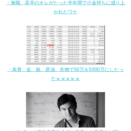
・無職、高卒のオレがたった半年間で小金持ちに成り上
がれたワケ
・為替、金、銀、原油、先物で50万を5000万にしたっ
たｗｗｗｗｗ