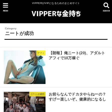
VIPPERがVIPになるためのまとめサイト
MENU
SEARCH
ニートが成功
【朗報】俺ニート(20)、アダルト
アフィ
アフィで10万稼ぐ
お前らなんでドカタやらねーの？
ニートが成功
すげー楽しいぞ。健康的になるし