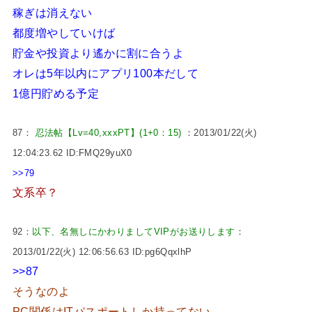
稼ぎは消えない
都度増やしていけば
貯金や投資より遙かに割に合うよ
オレは5年以内にアプリ100本だして
1億円貯める予定
87：
忍法帖【Lv=40,xxxPT】(1+0：15)
：2013/01/22(火)
12:04:23.62 ID:FMQ29yuX0
>>79
文系卒？
92：
以下、名無しにかわりましてVIPがお送りします
：
2013/01/22(火) 12:06:56.63 ID:pg6QqxlhP
>>87
そうなのよ
PC関係はITパスポートしか持ってない