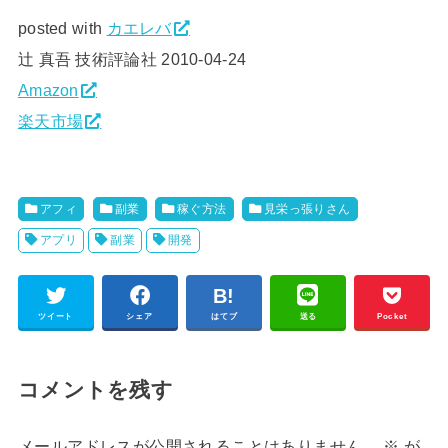
posted with
カエレバ
辻 真吾 技術評論社 2010-04-24
Amazon
楽天市場
アフィ
副業
稼ぐ方法
見栄っ張りさん
アプリ
副業
開発
ツイート
シェア
はてブ
送る
Pocket
コメントを残す
メールアドレスが公開されることはありません。
※
が