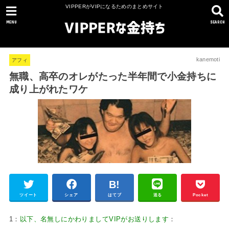
VIPPERがVIPになるためのまとめサイト
MENU
SEARCH
kanemoti
アフィ
無職、高卒のオレがたった半年間で小金持ちに
成り上がれたワケ
ツイート
シェア
はてブ
送る
Pocket
1：
以下、名無しにかわりましてVIPがお送りします
：