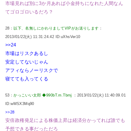
市場見れば別に3か月あれば小金持ちになれた人間なん
てゴロゴロいるだろ？
28：
以下、名無しにかわりましてVIPがお送りします
：
2013/01/22(火) 11:31:24.42 ID:uXhsVer10
>>24
市場はリスクあるし
安定してないじゃん
アフィならノーリスクで
寝てても入ってくる
53：
かっこいい太郎 ◆990bT.m.Tbmj
：2013/01/22(火) 11:40:09.01
ID:wMSX3Mq90
>>28
安倍政権発足による株価上昇は経済分かってれば誰でも
予想できる事だっただろ