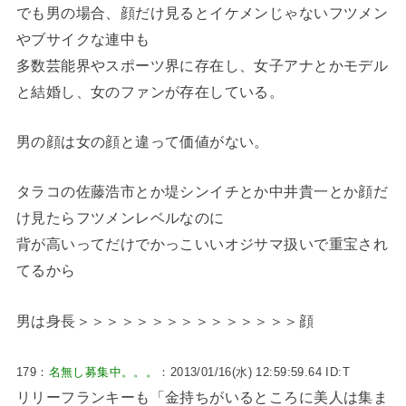
でも男の場合、顔だけ見るとイケメンじゃないフツメン
やブサイクな連中も
多数芸能界やスポーツ界に存在し、女子アナとかモデル
と結婚し、女のファンが存在している。
男の顔は女の顔と違って価値がない。
タラコの佐藤浩市とか堤シンイチとか中井貴一とか顔だ
け見たらフツメンレベルなのに
背が高いってだけでかっこいいオジサマ扱いで重宝され
てるから
男は身長＞＞＞＞＞＞＞＞＞＞＞＞＞＞＞顔
179：
名無し募集中。。。
：2013/01/16(水) 12:59:59.64 ID:T
リリーフランキーも「金持ちがいるところに美人は集ま