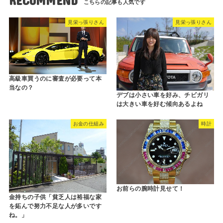
RECOMMEND
見栄っ張りさん
見栄っ張りさん
高級車買うのに審査が必要って本
当なの？
デブは小さい車を好み、チビガリ
は大きい車を好む傾向あるよね
お金の仕組み
時計
お前らの腕時計見せて！
金持ちの子供「貧乏人は裕福な家
を妬んで努力不足な人が多いです
ね。」