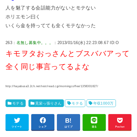
人を魅了する会話能力がないとモテない
ホリエモン曰く
いくら金を持ってても全くモテなかった
263：
名無し募集中。。。
：2013/01/16(水) 22:23:08.67 ID:O
キモヲタおっさんとブスババアって
全く同じ事言ってるよな
http://hayabusa3.2ch.net/test/read.cgi/morningcoffee/1358301827/
モテる
見栄っ張りさん
モテる
年収1000万
ツイート
シェア
はてブ
送る
Pocket