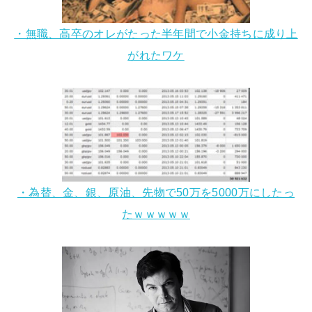
・無職、高卒のオレがたった半年間で小金持ちに成り上
がれたワケ
・為替、金、銀、原油、先物で50万を5000万にしたっ
たｗｗｗｗｗ