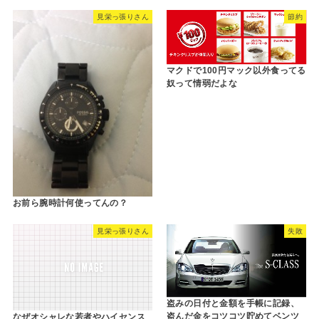
見栄っ張りさん
節約
マクドで100円マック以外食ってる
奴って情弱だよな
お前ら腕時計何使ってんの？
見栄っ張りさん
失敗
盗みの日付と金額を手帳に記録、
盗んだ金をコツコツ貯めてベンツ
なぜオシャレな若者やハイセンス