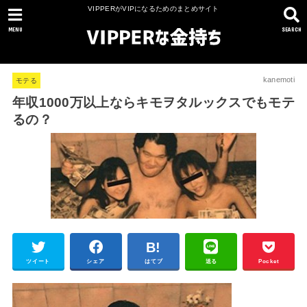
VIPPERがVIPになるためのまとめサイト
MENU
SEARCH
kanemoti
モテる
年収1000万以上ならキモヲタルックスでもモテ
るの？
ツイート
シェア
はてブ
送る
Pocket