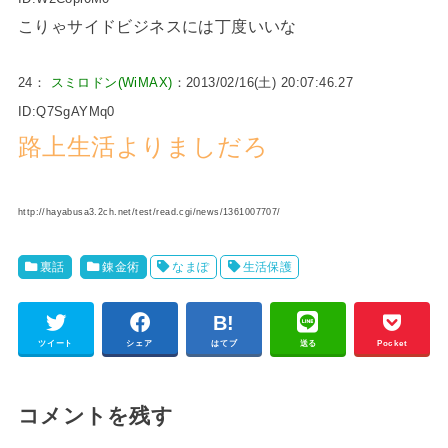
こりゃサイドビジネスには丁度いいな
24：
スミロドン(WiMAX)
：2013/02/16(土) 20:07:46.27
ID:Q7SgAYMq0
路上生活よりましだろ
http://hayabusa3.2ch.net/test/read.cgi/news/1361007707/
裏話
錬金術
なまぽ
生活保護
ツイート
シェア
はてブ
送る
Pocket
コメントを残す