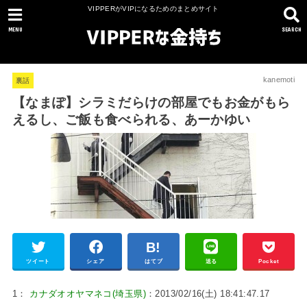
VIPPERがVIPになるためのまとめサイト
MENU
SEARCH
kanemoti
裏話
【なまぽ】シラミだらけの部屋でもお金がもら
えるし、ご飯も食べられる、あーかゆい
ツイート
シェア
はてブ
送る
Pocket
1：
カナダオオヤマネコ(埼玉県)
：2013/02/16(土) 18:41:47.17