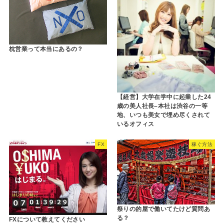
枕営業って本当にあるの？
【経営】大学在学中に起業した24
歳の美人社長–本社は渋谷の一等
地、いつも美女で埋め尽くされて
いるオフィス
FX
稼ぐ方法
祭りの的屋で働いてたけど質問あ
る？
FXについて教えてください