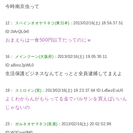
今時南京虫って
12：
スペインオオヤマネコ(東日本)
：2013/02/16(土) 18:56:37.51
ID:3lArQL0r0
おまえらは一食500円以下だってのにｗ
16：
メインクーン(大阪府)
：2013/02/16(土) 19:05:30.11
ID:aBmz2pWL0
生活保護ビジネスなんてとっとと全員逮捕してまえよ
19：
スミロドン(茸)
：2013/02/16(土) 19:23:37.64 ID:Ld5ezEuU0
よくわからんがもらってる金でバルサンを買えばいいん
じゃないの
23：
ボルネオヤマネコ(長屋)
：2013/02/16(土) 20:02:02.98
ID:W2Copi0M0