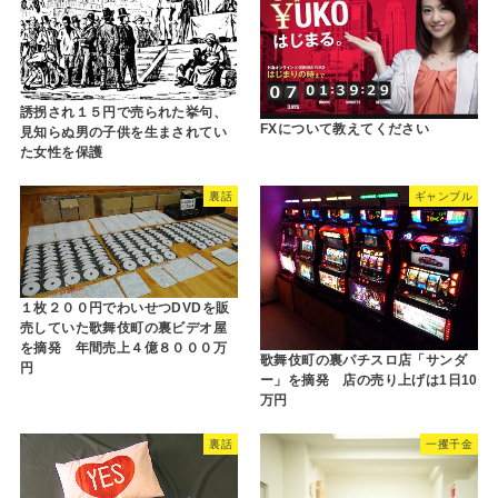
誘拐され１５円で売られた挙句、
FXについて教えてください
見知らぬ男の子供を生まされてい
た女性を保護
裏話
ギャンブル
１枚２００円でわいせつDVDを販
売していた歌舞伎町の裏ビデオ屋
を摘発 年間売上４億８０００万
歌舞伎町の裏パチスロ店「サンダ
円
ー」を摘発 店の売り上げは1日10
万円
裏話
一攫千金