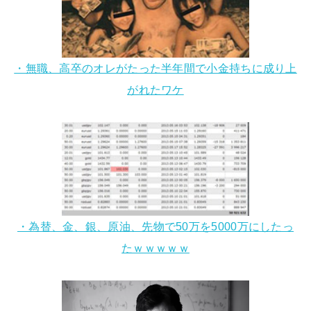
・無職、高卒のオレがたった半年間で小金持ちに成り上
がれたワケ
・為替、金、銀、原油、先物で50万を5000万にしたっ
たｗｗｗｗｗ