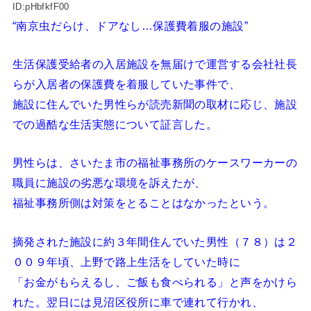
ID:pHbfkfF00
“南京虫だらけ、ドアなし…保護費着服の施設”
生活保護受給者の入居施設を無届けで運営する会社社長
らが入居者の保護費を着服していた事件で、
施設に住んでいた男性らが読売新聞の取材に応じ、施設
での過酷な生活実態について証言した。
男性らは、さいたま市の福祉事務所のケースワーカーの
職員に施設の劣悪な環境を訴えたが、
福祉事務所側は対策をとることはなかったという。
摘発された施設に約３年間住んでいた男性（７８）は２
００９年頃、上野で路上生活をしていた時に
「お金がもらえるし、ご飯も食べられる」と声をかけら
れた。翌日には見沼区役所に車で連れて行かれ、