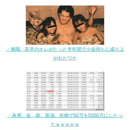
・無職、高卒のオレがたった半年間で小金持ちに成り上
がれたワケ
・為替、金、銀、原油、先物で50万を5000万にしたっ
たｗｗｗｗｗ