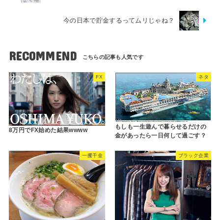
今の日本で貯金するってムリじゃね？
RECOMMEND
FX
ネタ
もしも一生遊んで暮らせるだけの
8万円でFX始めた結果wwww
金があったら一日何して過ごす？
一攫千金
ブラック企業