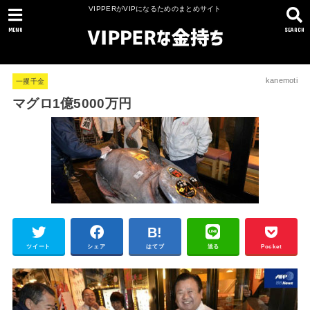
VIPPERがVIPになるためのまとめサイト
MENU
SEARCH
kanemoti
一攫千金
マグロ1億5000万円
ツイート
シェア
はてブ
送る
Pocket