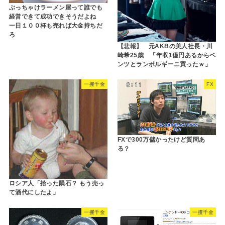
ぶっちゃけラーメン屋って誰でも
経営できて成功できそうだよね
一日１００杯も売れば大金持ちだ
ろ
【悲報】 元AKBの美人社長・川
崎希25歳 「年収1億円あるからベ
ンツとランボルギーニ買ったｗ」
一攫千金
FX
FXで300万儲かったけど質問あ
る？
ロシア人「拾った隕石？ もう売っ
て酒代にしたよ」
一攫千金
一攫千金