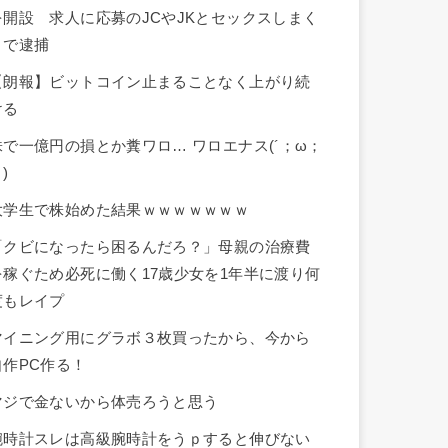
を開設 求人に応募のJCやJKとセックスしまく
りで逮捕
【朗報】ビットコイン止まることなく上がり続
ける
株で一億円の損とか糞ワロ… ワロエナス(´；ω；
)
大学生で株始めた結果ｗｗｗｗｗｗｗ
「クビになったら困るんだろ？」母親の治療費
を稼ぐため必死に働く17歳少女を1年半に渡り何
度もレイプ
マイニング用にグラボ３枚買ったから、今から
自作PC作る！
マジで金ないから体売ろうと思う
腕時計スレは高級腕時計をうｐすると伸びない