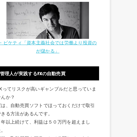
・ピケティ「資本主義社会では労働より投資の
が儲かる」
管理人が実践するFXの自動売買
FXってリスクが高いギャンブルだと思っていま
せんか？
実は、自動売買ソフトでほっておくだけで取引
できる方法があるんです。
１年以上続けて、利益は５０万円を超えまし
た。