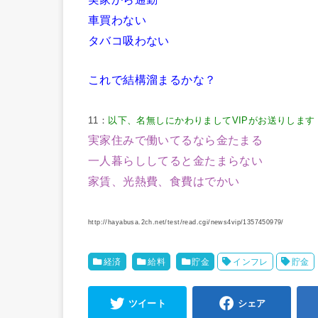
車買わない
タバコ吸わない
これで結構溜まるかな？
11：
以下、名無しにかわりましてVIPがお送りします
実家住みで働いてるなら金たまる
一人暮らししてると金たまらない
家賃、光熱費、食費はでかい
http://hayabusa.2ch.net/test/read.cgi/news4vip/1357450979/
経済
給料
貯金
インフレ
貯金
ツイート
シェア