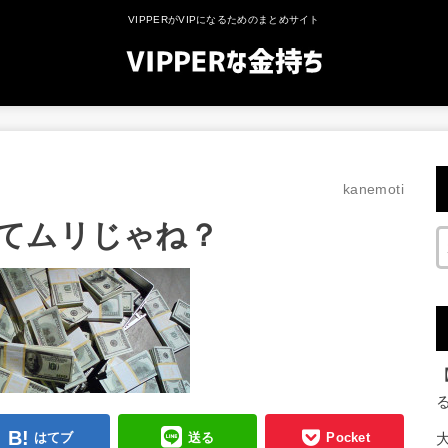
VIPPERがVIPになるためのまとめサイト
kanemoti
てムリじゃね？
はてブ
送る
Pocket