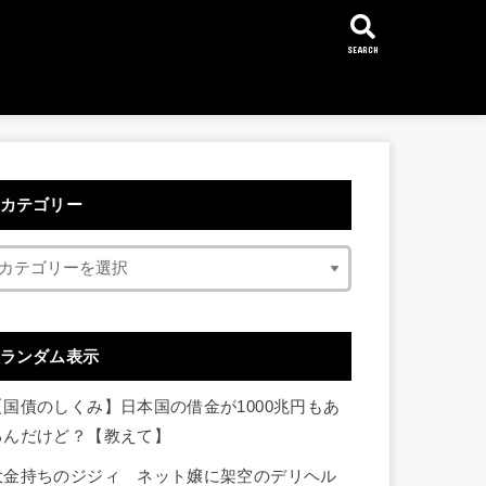
SEARCH
カテゴリー
ランダム表示
【国債のしくみ】日本国の借金が1000兆円もあ
るんだけど？【教えて】
大金持ちのジジィ ネット嬢に架空のデリヘル