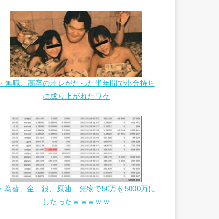
・無職、高卒のオレがたった半年間で小金持ち
に成り上がれたワケ
・為替、金、銀、原油、先物で50万を5000万に
したったｗｗｗｗｗ