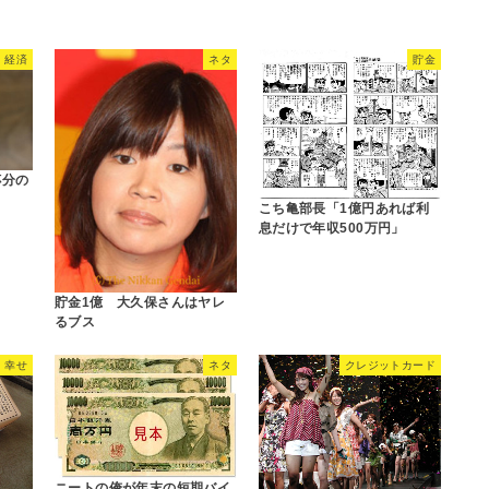
経済
ネタ
貯金
杯分の
こち亀部長「1億円あれば利
息だけで年収500万円」
貯金1億 大久保さんはヤレ
るブス
幸せ
ネタ
クレジットカード
ニートの俺が年末の短期バイ