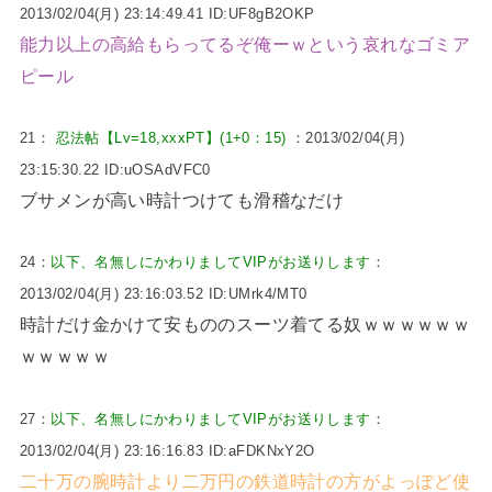
2013/02/04(月) 23:14:49.41 ID:UF8gB2OKP
能力以上の高給もらってるぞ俺ーｗという哀れなゴミア
ピール
21：
忍法帖【Lv=18,xxxPT】(1+0：15)
：2013/02/04(月)
23:15:30.22 ID:uOSAdVFC0
ブサメンが高い時計つけても滑稽なだけ
24：
以下、名無しにかわりましてVIPがお送りします
：
2013/02/04(月) 23:16:03.52 ID:UMrk4/MT0
時計だけ金かけて安もののスーツ着てる奴ｗｗｗｗｗｗ
ｗｗｗｗｗ
27：
以下、名無しにかわりましてVIPがお送りします
：
2013/02/04(月) 23:16:16.83 ID:aFDKNxY2O
二十万の腕時計より二万円の鉄道時計の方がよっぽど使