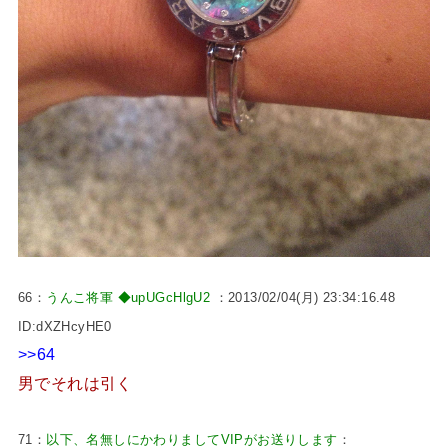
66：
うんこ将軍 ◆upUGcHlgU2
：2013/02/04(月) 23:34:16.48
ID:dXZHcyHE0
>>64
男でそれは引く
71：
以下、名無しにかわりましてVIPがお送りします
：