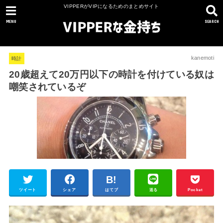
VIPPERがVIPになるためのまとめサイト
MENU
SEARCH
kanemoti
時計
20歳超えて20万円以下の時計を付けている奴は
嘲笑されているぞ
ツイート
シェア
はてブ
送る
Pocket