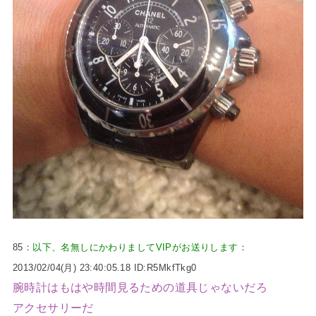
85：
以下、名無しにかわりましてVIPがお送りします
：
2013/02/04(月) 23:40:05.18 ID:R5MkfTkg0
腕時計はもはや時間見るための道具じゃないだろ
アクセサリーだ