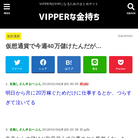
VIPPERがVIPになるためのまとめサイト
MENU
SEARCH
kanemoti
仮想通貨
仮想通貨で今週40万儲けたんだが…
ツイート
シェア
はてブ
送る
Pocket
1:
名無しさん＠おーぷん
2018/01/04(木)00:30:05
ID:j4z
明日から月に20万稼ぐためだけに仕事するとか、つらす
ぎて泣いてる
3:
名無しさん＠おーぷん
2018/01/04(木)00:32:39 ID:g3b