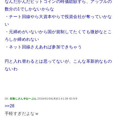
なんだかんだビットコインの時価総額すら、アップルの
数分の1でしかないからな
・チート回線やら大資本やらで投資会社が奪っていかな
い
・元締めがいないから国が規制してたくても微妙なとこ
ろしか締めれない
・ネット回線さえあれば参加できちゃう
円と入れ替わるとは思ってないが、こんな革新的なもの
ないわ
29:
名無しさん＠おーぷん
2018/01/04(木)01:41:28 ID:IV9
>>28
手軽すぎだよなｗ