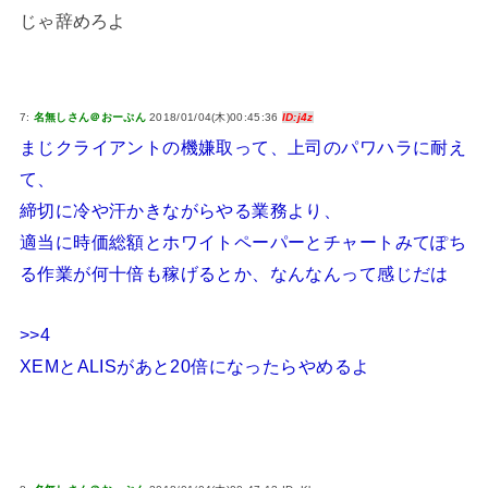
じゃ辞めろよ
7:
名無しさん＠おーぷん
2018/01/04(木)00:45:36
ID:j4z
まじクライアントの機嫌取って、上司のパワハラに耐え
て、
締切に冷や汗かきながらやる業務より、
適当に時価総額とホワイトペーパーとチャートみてぽち
る作業が何十倍も稼げるとか、なんなんって感じだは
>>4
XEMとALISがあと20倍になったらやめるよ