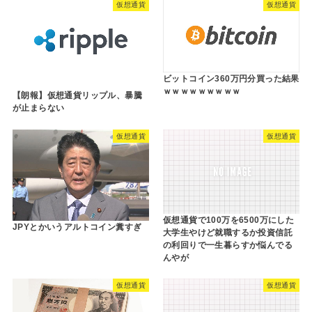
仮想通貨
仮想通貨
ビットコイン360万円分買った結果
ｗｗｗｗｗｗｗｗｗ
【朗報】仮想通貨リップル、暴騰
が止まらない
仮想通貨
仮想通貨
仮想通貨で100万を6500万にした
JPYとかいうアルトコイン糞すぎ
大学生やけど就職するか投資信託
の利回りで一生暮らすか悩んでる
んやが
仮想通貨
仮想通貨