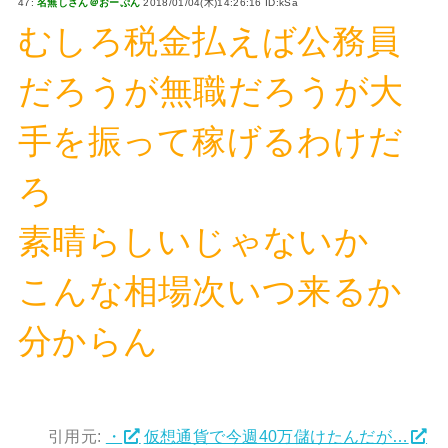
47:
名無しさん＠おーぷん
2018/01/04(木)14:26:16 ID:kSa
むしろ税金払えば公務員
だろうが無職だろうが大
手を振って稼げるわけだ
ろ
素晴らしいじゃないか
こんな相場次いつ来るか
分からん
引用元:
・
仮想通貨で今週40万儲けたんだが…