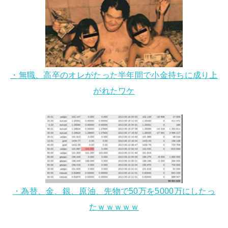
・無職、高卒のオレがたった半年間で小金持ちに成り上
がれたワケ
・為替、金、銀、原油、先物で50万を5000万にしたっ
たｗｗｗｗｗ