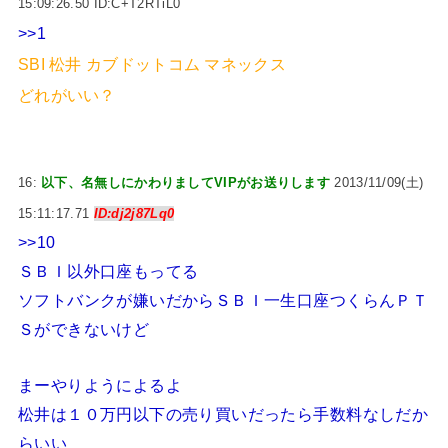
15:09:26.50 ID:C+T2RTiL0
>>1
SBI 松井 カブドットコム マネックス
どれがいい？
16:
以下、名無しにかわりましてVIPがお送りします
2013/11/09(土)
15:11:17.71
ID:dj2j87Lq0
>>10
ＳＢＩ以外口座もってる
ソフトバンクが嫌いだからＳＢＩ一生口座つくらんＰＴ
Ｓができないけど
まーやりようによるよ
松井は１０万円以下の売り買いだったら手数料なしだか
らいい