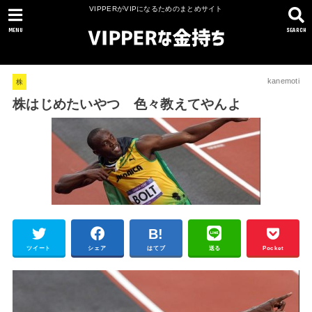
VIPPERがVIPになるためのまとめサイト
MENU
SEARCH
kanemoti
株
株はじめたいやつ 色々教えてやんよ
ツイート
シェア
はてブ
送る
Pocket