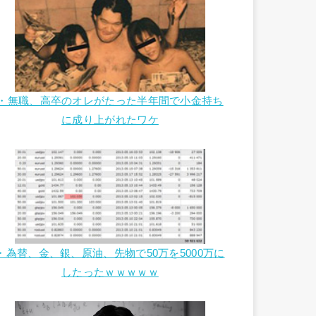
・無職、高卒のオレがたった半年間で小金持ち
に成り上がれたワケ
・為替、金、銀、原油、先物で50万を5000万に
したったｗｗｗｗｗ