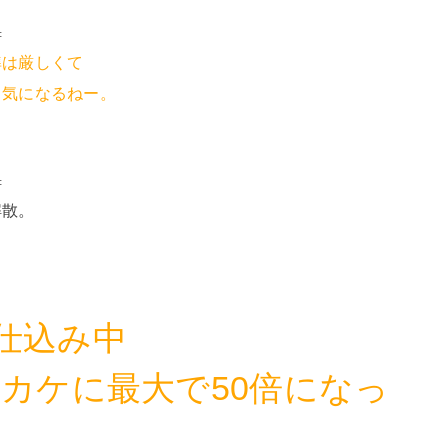
c
準は厳しくて
ら気になるねー。
c
解散。
仕込み中
ッカケに最大で50倍になっ