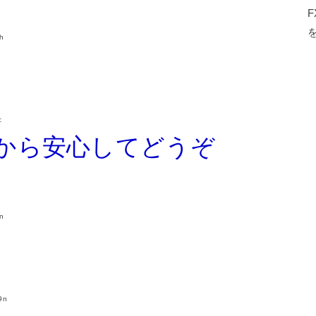
h
c
いから安心してどうぞ
n
9n