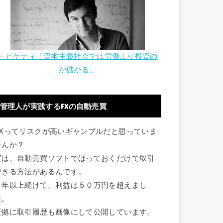
・ピケティ「資本主義社会では労働より投資の
が儲かる」
管理人が実践するFXの自動売買
FXってリスクが高いギャンブルだと思っていま
せんか？
実は、自動売買ソフトでほっておくだけで取引
できる方法があるんです。
１年以上続けて、利益は５０万円を超えまし
た。
証拠に取引履歴も画像にして公開しています。