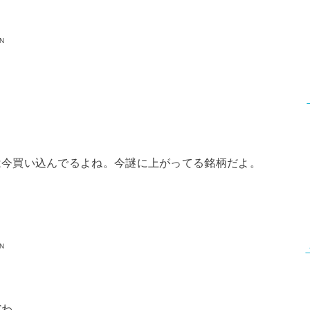
aN
は今買い込んでるよね。今謎に上がってる銘柄だよ。
aN
だわ