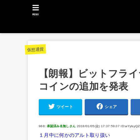
MENU
仮想通貨
【朗報】ビットフライ
コインの追加を発表
ツイート
シェア
968:
承認済み名無しさん
2018/01/05(金) 17:37:59.07 ID:wYylsyQZ
１月中に何かのアルト取り扱い