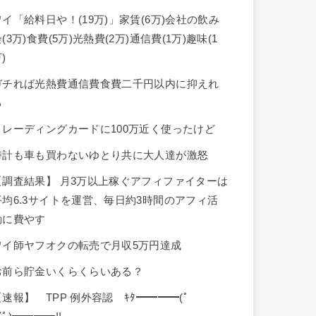
ワイ「給料日や！(19万)」家賃(6万)会社の飲み
(3万)食費(5万)光熱費(2万)通信費(1万)趣味(1
)
ガチれば光熱費通信費食費二千円以内に抑えれ
る
トレーディングカードに100万近く使ったけど
時計も車も買わないゆとり共に大人達が激怒
【調査結果】 月3万以上稼ぐアフィファイターは
平均6.3サイトを運営、毎日約3時間のアフィ活
動に費やす
ワイ師ヤフオクの転売で月収5万円達成
お前ら貯金いくらくらいある？
【速報】 TPP 例外容認 ｷﾀ━━━━(ﾟ