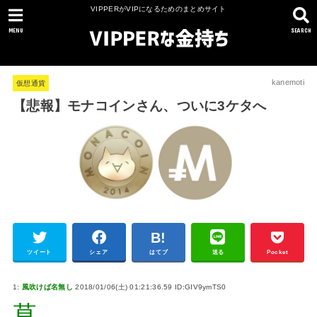
VIPPERがVIPになるためのまとめサイト
MENU
SEARCH
kanemoti
仮想通貨
【悲報】モナコインさん、ついに3ケタへ
ツイート
シェア
はてブ
送る
Pocket
1:
風吹けば名無し
2018/01/06(土) 01:21:36.59 ID:GIV9ymTS0
草