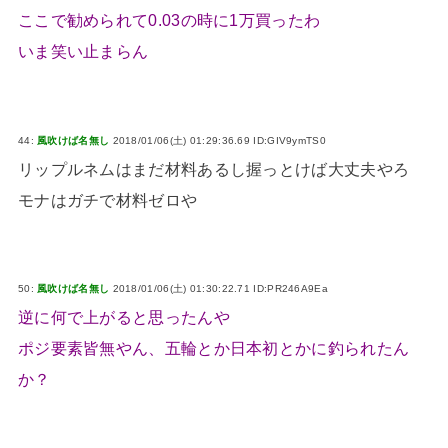
ここで勧められて0.03の時に1万買ったわ
いま笑い止まらん
44:
風吹けば名無し
2018/01/06(土) 01:29:36.69 ID:GIV9ymTS0
リップルネムはまだ材料あるし握っとけば大丈夫やろ
モナはガチで材料ゼロや
50:
風吹けば名無し
2018/01/06(土) 01:30:22.71 ID:PR246A9Ea
逆に何で上がると思ったんや
ポジ要素皆無やん、五輪とか日本初とかに釣られたん
か？