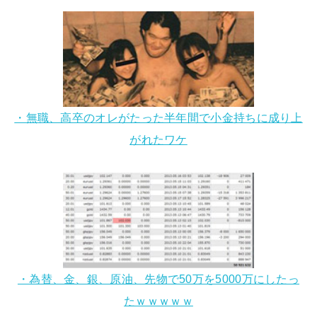
・無職、高卒のオレがたった半年間で小金持ちに成り上
がれたワケ
・為替、金、銀、原油、先物で50万を5000万にしたっ
たｗｗｗｗｗ