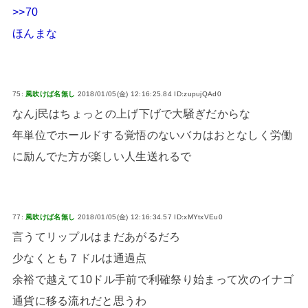
>>70
ほんまな
75:
風吹けば名無し
2018/01/05(金) 12:16:25.84 ID:zupujQAd0
なんj民はちょっとの上げ下げで大騒ぎだからな
年単位でホールドする覚悟のないバカはおとなしく労働
に励んでた方が楽しい人生送れるで
77:
風吹けば名無し
2018/01/05(金) 12:16:34.57 ID:xMYtxVEu0
言うてリップルはまだあがるだろ
少なくとも７ドルは通過点
余裕で越えて10ドル手前で利確祭り始まって次のイナゴ
通貨に移る流れだと思うわ