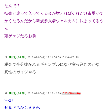
なんで？
転売と違って入ってくる金が増えればそれだけ市場がで
かくなるんだから新規参入者ウェルカムに決まってるや
ん
頭ゲェジだろお前
27:
風吹けば名無し
2018/01/05(金) 12:11:56.69 ID:Kj8WC3z9H
税金で半分抜かれるギャンブルになぜ突っ込むのかな
真性のガイジやろ
37:
風吹けば名無し
2018/01/05(金) 12:12:42.39
ID:YuDNwoHUp
>>27
利益でるならええわ