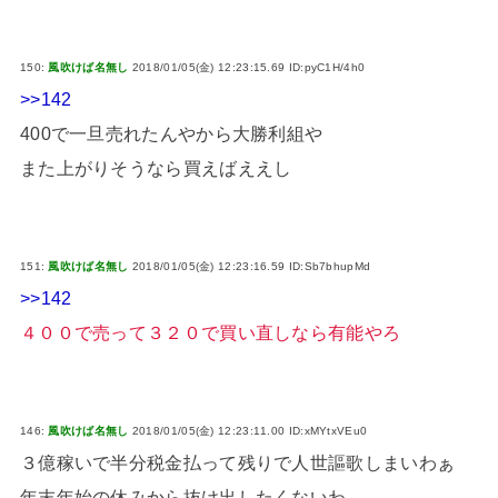
150:
風吹けば名無し
2018/01/05(金) 12:23:15.69 ID:pyC1H/4h0
>>142
400で一旦売れたんやから大勝利組や
また上がりそうなら買えばええし
151:
風吹けば名無し
2018/01/05(金) 12:23:16.59 ID:Sb7bhupMd
>>142
４００で売って３２０で買い直しなら有能やろ
146:
風吹けば名無し
2018/01/05(金) 12:23:11.00 ID:xMYtxVEu0
３億稼いで半分税金払って残りで人世謳歌しまいわぁ
年末年始の休みから抜け出したくないわ