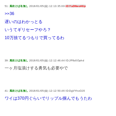
51:
風吹けば名無し
2018/01/05(金) 12:13:35.69
ID:YuDNwoHUp
>>36
遅いのはわかっとる
いうてギリセーフやろ？
10万捨てるつもりで買ってるわ
39:
風吹けば名無し
2018/01/05(金) 12:12:46.44 ID:JP9z0Ophd
一ヶ月塩漬けする勇気も必要やで
41:
風吹けば名無し
2018/01/05(金) 12:12:50.46 ID:DgVYhoOJ0
ワイは370円ぐらいでリップル掴んでもうたわ