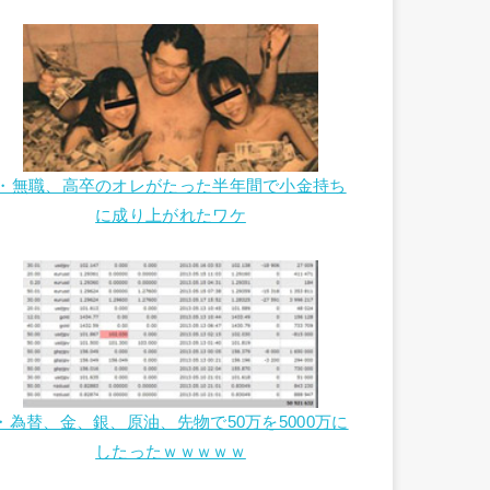
・無職、高卒のオレがたった半年間で小金持ち
に成り上がれたワケ
・為替、金、銀、原油、先物で50万を5000万に
したったｗｗｗｗｗ