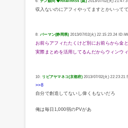
6:
チン顧問 ◆RitalinnSs (庭)
2013/07/02(火) 21:47:
収入ないのにアフィやってますとかいって
8:
バーマン(静岡県)
2013/07/02(火) 22:15:23.24 ID:i
お前らアフィたたくけど別にお前らから金
実際まとめを活用してるんだからウィンウ
10:
リビアヤマネコ(京都府)
2013/07/02(火) 22:23:21.
>>8
自分で創造してないし偉くもないだろ
俺は毎日1,000弱のPVがあ