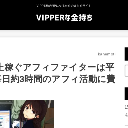
VIPPERがVIPになるためのまとめサイト
kanemoti
以上稼ぐアフィファイターは平
毎日約3時間のアフィ活動に費