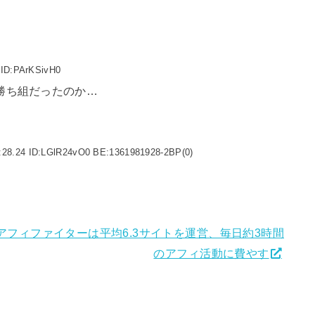
 ID:PArKSivH0
は勝ち組だったのか…
:28.24 ID:LGlR24vO0 BE:1361981928-2BP(0)
アフィファイターは平均6.3サイトを運営、毎日約3時間
のアフィ活動に費やす