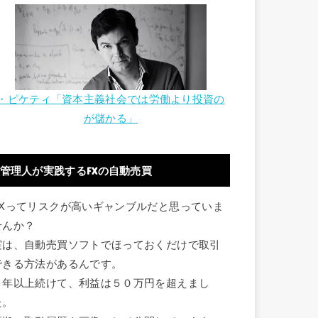
・ピケティ「資本主義社会では労働より投資の
が儲かる」
管理人が実践するFXの自動売買
FXってリスクが高いギャンブルだと思っていま
せんか？
実は、自動売買ソフトでほっておくだけで取引
できる方法があるんです。
１年以上続けて、利益は５０万円を超えまし
た。