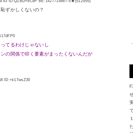
39.43 ID:QZBD+8C8P BE:1427714887-S★(512556)
て恥ずかしくないの？
Wi17dFP0
とってるわけじゃないし
ィンの関係で叩く要素がまったくないんだが
58 ID:+k17wsZ30