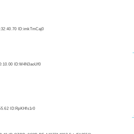
:32:40.70 ID:imkTmCaj0
0:10.00 ID:W4N3aoUf0
55.62 ID:RpKHfs1r0