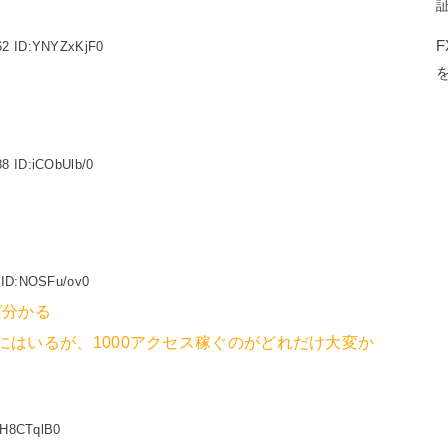
62 ID:YNYZxKjF0
88 ID:iCObUlb/0
 ID:NOSFu/ov0
ば分かる
てにはいるが、1000アクセス稼ぐのがどれだけ大変か
uH8CTqlB0