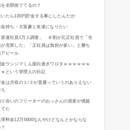
湯を全部捨ててるの？
抜いたら100円貯金する事にしたんだが
お金持ち・大富豪と友達になりたい
「派遣社員1万人調査」 ８割が元正社員で「生
活が充実した」「正社員は負担が多い」と勝ち
組アピール
闇金ウシジマくん面白過ぎワロタｗｗｗｗｗｗ
ｗｗという管理人の日記
貯金は月収の１/３が普通っていうのありえない
だろ
知り合いのフリーターのおっさんの資産が億超
えてた
延滞料金12万5000なんやけどなんとかならな
い？