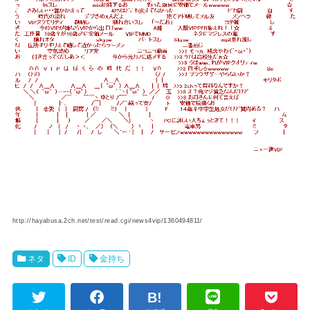
http://hayabusa.2ch.net/test/read.cgi/news4vip/1360494811/
ネタ
ID
金持ち