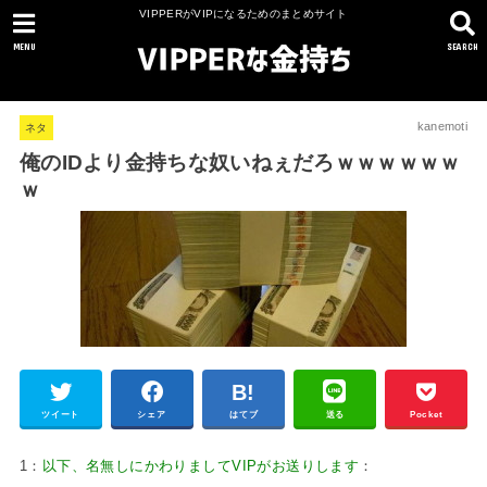
VIPPERがVIPになるためのまとめサイト
MENU
SEARCH
kanemoti
ネタ
俺のIDより金持ちな奴いねぇだろｗｗｗｗｗｗ
ｗ
ツイート
シェア
はてブ
送る
Pocket
1：
以下、名無しにかわりましてVIPがお送りします
：