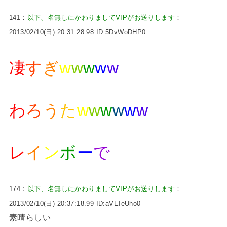
141：
以下、名無しにかわりましてVIPがお送りします
：
2013/02/10(日) 20:31:28.98 ID:5DvWoDHP0
凄
す
ぎ
w
w
w
w
w
わ
ろ
う
た
w
w
w
w
w
w
レ
イ
ン
ボ
ー
で
174：
以下、名無しにかわりましてVIPがお送りします
：
2013/02/10(日) 20:37:18.99 ID:aVEIeUho0
素晴らしい