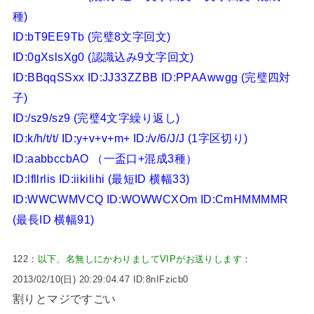
種)
ID:bT9EE9Tb (完璧8文字回文)
ID:0gXslsXg0 (認識込み9文字回文)
ID:BBqqSSxx ID:JJ33ZZBB ID:PPAAwwgg (完璧四対
子)
ID:/sz9/sz9 (完璧4文字繰り返し)
ID:k/h/t/t/ ID:y+v+v+m+ ID:/v/6/J/J (1字区切り)
ID:aabbccbAO （一盃口+混成3種）
ID:lfllrlis ID:iikilihi (最短ID 横幅33)
ID:WWCWMVCQ ID:WOWWCXOm ID:CmHMMMMR
(最長ID 横幅91)
122：
以下、名無しにかわりましてVIPがお送りします
：
2013/02/10(日) 20:29:04.47 ID:8nIFzicb0
割りとマジですごい