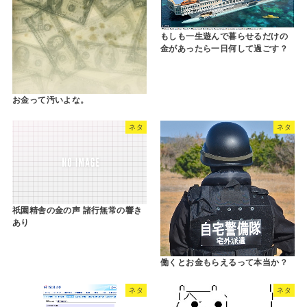
もしも一生遊んで暮らせるだけの
金があったら一日何して過ごす？
お金って汚いよな。
ネタ
ネタ
祇園精舎の金の声 諸行無常の響き
あり
働くとお金もらえるって本当か？
ネタ
ネタ