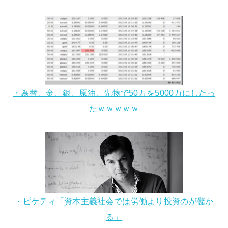
・為替、金、銀、原油、先物で50万を5000万にしたっ
たｗｗｗｗｗ
・ピケティ「資本主義社会では労働より投資のが儲か
る」