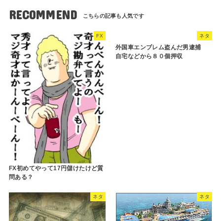
RECOMMEND
FX
ネタ
外国車エンブレム盗んだ男逮捕
自宅などから８０個押収
FX初めてやって17円儲けたけど質
問ある？
ネタ
ネタ