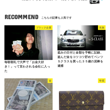
RECOMMEND
ブラック企業
失敗
盗みの日付と金額を手帳に記録、
盗んだ金をコツコツ貯めてベンツ
Ｓクラスを買った３５歳の泥棒を
毎朝朝礼で大声で「お金大好
逮捕
き！」って言わされる会社に入っ
た
金
年収