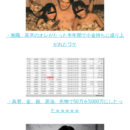
・無職、高卒のオレがたった半年間で小金持ちに成り上
がれたワケ
・為替、金、銀、原油、先物で50万を5000万にしたっ
たｗｗｗｗｗ