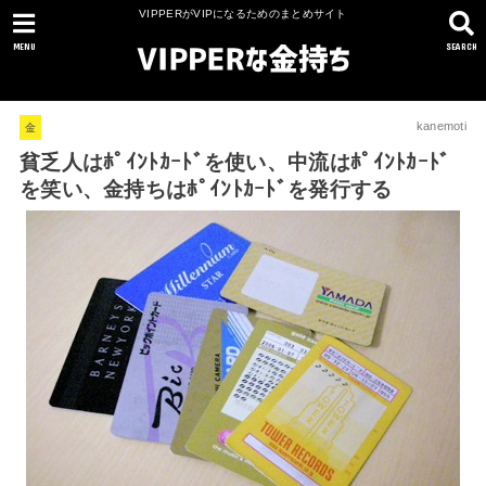
VIPPERがVIPになるためのまとめサイト
MENU
SEARCH
kanemoti
金
貧乏人はﾎﾟｲﾝﾄｶｰﾄﾞを使い、中流はﾎﾟｲﾝﾄｶｰﾄﾞ
を笑い、金持ちはﾎﾟｲﾝﾄｶｰﾄﾞを発行する