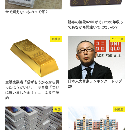
金で買えないものって何？
財布の値段×200がそいつの年収っ
てあながち間違いではないの？
裏社会
ニュース
日本人大富豪ランキング トップ
金販売業者「必ずもうかるから買
20
ったほうがいい」 ８０歳「つい
に買いました金！」→ ２５年契
約
転売
不動産