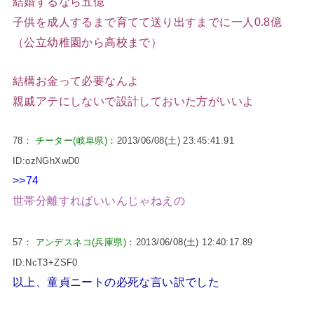
結婚するなら五億
子供を成人するまで育てて送り出すまでに一人0.8億
（公立幼稚園から高校まで）
結構お金って必要なんよ
親戚アテにしないで設計しておいた方がいいよ
78：
チーター(岐阜県)
：2013/06/08(土) 23:45:41.91
ID:ozNGhXwD0
>>74
世帯分離すればいいんじゃねえの
57：
アンデスネコ(兵庫県)
：2013/06/08(土) 12:40:17.89
ID:NcT3+ZSF0
以上、童貞ニートの必死な言い訳でした