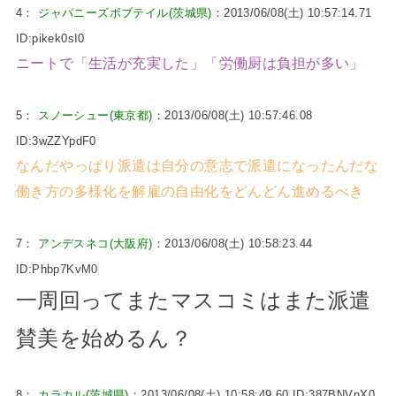
4：
ジャパニーズボブテイル(茨城県)
：2013/06/08(土) 10:57:14.71
ID:pikek0sI0
ニートで「生活が充実した」「労働厨は負担が多い」
5：
スノーシュー(東京都)
：2013/06/08(土) 10:57:46.08
ID:3wZZYpdF0
なんだやっぱり派遣は自分の意志で派遣になったんだな
働き方の多様化を解雇の自由化をどんどん進めるべき
7：
アンデスネコ(大阪府)
：2013/06/08(土) 10:58:23.44
ID:Phbp7KvM0
一周回ってまたマスコミはまた派遣
賛美を始めるん？
8：
カラカル(茨城県)
：2013/06/08(土) 10:58:49.60 ID:387BNVnX0