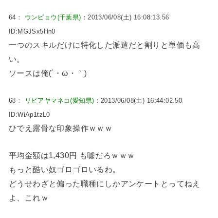
64：
ウンピョウ(千葉県)
：2013/06/08(土) 16:08:13.56
ID:MGJSx5Hn0
一つのスキルだけに特化した派遣だと割りと単価も高
い。
ソースは俺(´・ω・｀)
68：
リビアヤマネコ(愛知県)
：2013/06/08(土) 16:44:02.50
ID:WiAp1tzL0
ひでえ露骨な印象操作ｗｗｗ
平均金額は1,430円 も嘘だろｗｗｗ
もっと酷い奴ゴロゴロいるわ。
どうせわざと偏った職種にしかアンケートとってねえ
よ、これｗ