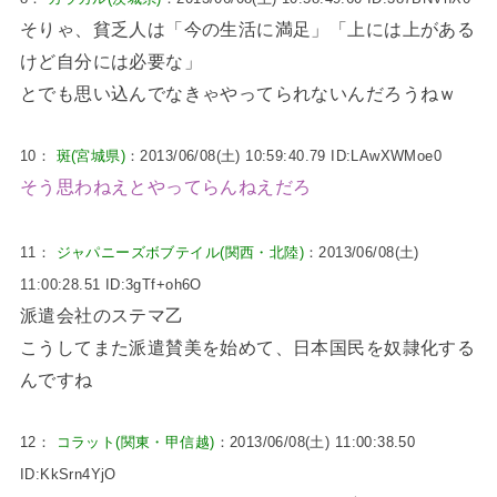
そりゃ、貧乏人は「今の生活に満足」「上には上がある
けど自分には必要な」
とでも思い込んでなきゃやってられないんだろうねｗ
10：
斑(宮城県)
：2013/06/08(土) 10:59:40.79 ID:LAwXWMoe0
そう思わねえとやってらんねえだろ
11：
ジャパニーズボブテイル(関西・北陸)
：2013/06/08(土)
11:00:28.51 ID:3gTf+oh6O
派遣会社のステマ乙
こうしてまた派遣賛美を始めて、日本国民を奴隷化する
んですね
12：
コラット(関東・甲信越)
：2013/06/08(土) 11:00:38.50
ID:KkSrn4YjO