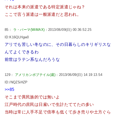
それは本来の派遣である特定派遣じゃね？
ここで言う派遣は一般派遣だと思われ。
85：
ラ・パーマ(WiMAX)
：2013/06/09(日) 00:36:52.25
ID:K16QLHgw0
アリでも苦しい冬なのに、その日暮らしのキリギリスな
んてよくできるわ
前世はラテン系なんだろうな
129：
アメリカンボブテイル(庭)
：2013/06/09(日) 14:19:13.54
ID:/NQZ5iHZP
>>85
そこまで異民族的では無いよ
江戸時代の庶民は日雇いで生計たててたの多い
当時は常に人手不足で倍率も低くて歩き売りや土方ぐら