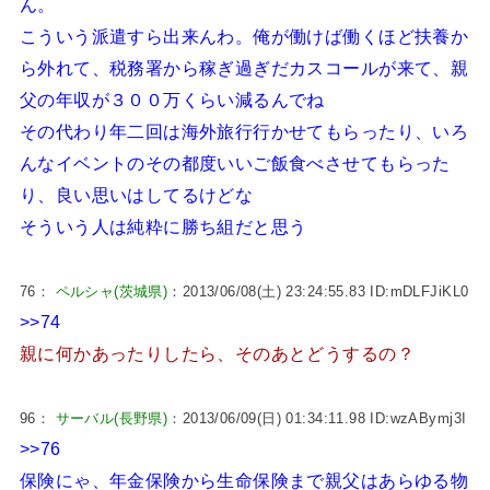
ん。
こういう派遣すら出来んわ。俺が働けば働くほど扶養か
ら外れて、税務署から稼ぎ過ぎだカスコールが来て、親
父の年収が３００万くらい減るんでね
その代わり年二回は海外旅行行かせてもらったり、いろ
んなイベントのその都度いいご飯食べさせてもらった
り、良い思いはしてるけどな
そういう人は純粋に勝ち組だと思う
76：
ペルシャ(茨城県)
：2013/06/08(土) 23:24:55.83 ID:mDLFJiKL0
>>74
親に何かあったりしたら、そのあとどうするの？
96：
サーバル(長野県)
：2013/06/09(日) 01:34:11.98 ID:wzABymj3I
>>76
保険にゃ、年金保険から生命保険まで親父はあらゆる物