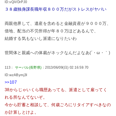
ID:vQiVDrPJ0
３８歳独身課長職年収８００万だがストレスがヤバい
両親他界して、遺産を含めると金融資産が９０００万、
借地、配当の不労所得が年８０万ほどあるんで、
結婚する気もないし派遣になりたいわ
世間体と親戚への体裁がネックなんだよなあ(´・ω・｀)
113：
サーバル(長野県)
：2013/06/09(日) 02:16:59.70
ID:wzABymj3I
>>107
38からじゃいくら職歴あっても、派遣として雇ってく
れる所なんてないぞ。
今から貯蓄と相談して、何歳ごろにリタイアすべきなの
か計算しとけよ。