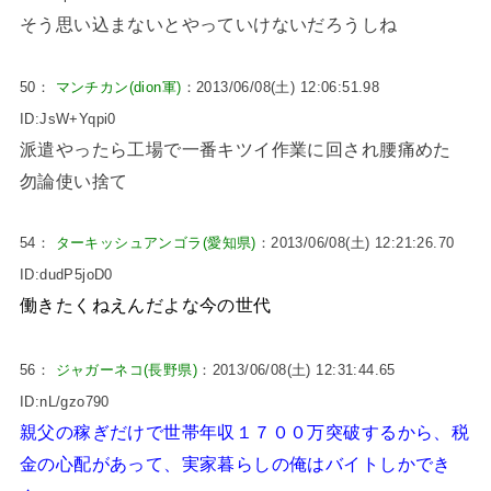
そう思い込まないとやっていけないだろうしね
50：
マンチカン(dion軍)
：2013/06/08(土) 12:06:51.98
ID:JsW+Yqpi0
派遣やったら工場で一番キツイ作業に回され腰痛めた
勿論使い捨て
54：
ターキッシュアンゴラ(愛知県)
：2013/06/08(土) 12:21:26.70
ID:dudP5joD0
働きたくねえんだよな今の世代
56：
ジャガーネコ(長野県)
：2013/06/08(土) 12:31:44.65
ID:nL/gzo790
親父の稼ぎだけで世帯年収１７００万突破するから、税
金の心配があって、実家暮らしの俺はバイトしかでき