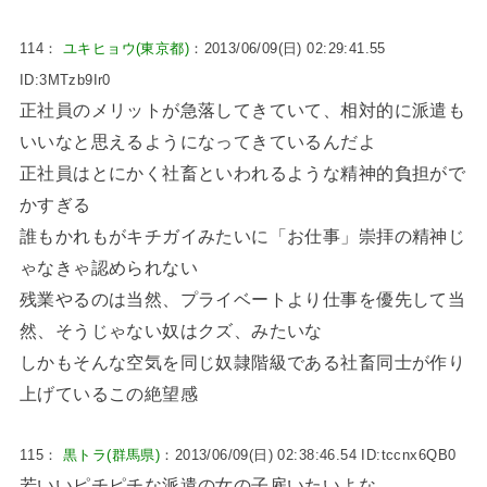
114：
ユキヒョウ(東京都)
：2013/06/09(日) 02:29:41.55
ID:3MTzb9Ir0
正社員のメリットが急落してきていて、相対的に派遣も
いいなと思えるようになってきているんだよ
正社員はとにかく社畜といわれるような精神的負担がで
かすぎる
誰もかれもがキチガイみたいに「お仕事」崇拝の精神じ
ゃなきゃ認められない
残業やるのは当然、プライベートより仕事を優先して当
然、そうじゃない奴はクズ、みたいな
しかもそんな空気を同じ奴隷階級である社畜同士が作り
上げているこの絶望感
115：
黒トラ(群馬県)
：2013/06/09(日) 02:38:46.54 ID:tccnx6QB0
若いいピチピチな派遣の女の子雇いたいよな