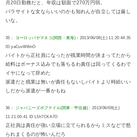
月20日勤務だと、年収は額面で270万円弱。
パラサイトな女ならいいのかも知れんが自立しては厳し
いな。
35：
ヨーロッパヤマネコ(関西・東海)
：2013/06/08(土) 11:20:44.35
ID:yaCuvW8mO
バイトから正社員になったが残業時間が決まってたから
給料はボーナス込みでも落ちるわ責任は回ってくるわで
イヤになって辞めた
派遣だと残業は無いが責任もないしバイトより時給いい
しだから派遣が一番かもね
36：
ジャパニーズボブテイル(関東・甲信越)
：2013/06/08(土)
11:21:00.41 ID:L5h7CKA7O
正社員は責任が強い立場に立てられるからミスなどで怒
られまくるのが怖いんだろ