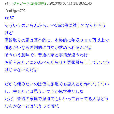
74：
ジャガーネコ(長野県)
：2013/06/08(土) 19:39:51.40
ID:nL/gzo790
>>57
そういうのいらんから。
>>56
の俺に対してなんだろう
けど
高給取りの家は基本的に、本格的に年収３００万以上で
働きたいなら強制的に自立が求められるんだよ
そういう意味で、普通の家と事情が違うわけ
お前らみたいにのんべんだらりと実家暮らししていいわ
けじゃないんだよ
だから俺みたいのは仮に派遣でも恋人とか作れなくない
し、幸せだとは思う。つうか俺学生だしな
ただ、普通の家庭で派遣でもいいって言ってる人はどう
なんかなーとは思うって感想