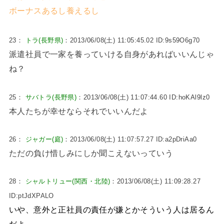
ボーナスあるし養えるし
23：
トラ(長野県)
：2013/06/08(土) 11:05:45.02 ID:9s59O6g70
派遣社員で一家を養っていける自身があればいいんじゃ
ね？
25：
サバトラ(長野県)
：2013/06/08(土) 11:07:44.60 ID:hoKAl9lz0
本人たちが幸せならそれでいいんだよ
26：
ジャガー(庭)
：2013/06/08(土) 11:07:57.27 ID:a2pDriAa0
ただの負け惜しみにしか聞こえないっていう
28：
シャルトリュー(関西・北陸)
：2013/06/08(土) 11:09:28.27
ID:ptJdXPALO
いや、意外と正社員の責任が嫌とかそういう人は居るん