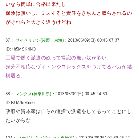
いなら簡単に合格出来たし
保険は無いし、ミスすると責任をきちんと取らされるの
がそれらと大きく違うけどね
87：
サイベリアン(関西・東海)
：2013/06/09(日) 00:45:07.37
ID:+h5MSK4NO
工場で働く派遣の奴って常識の無い奴が多い。
身分不相応なヴィトンやロレックスをつけてるバカが結
構居る。
88：
マンクス(神奈川県)
：2013/06/09(日) 00:45:24.60
ID:BUA9qMnd0
政府や資本家は自らの選択で派遣をしてるってことにし
たいからな
104：
スナドリネコ(チベット自治区)
：2013/06/09(日) 01:59:25.22