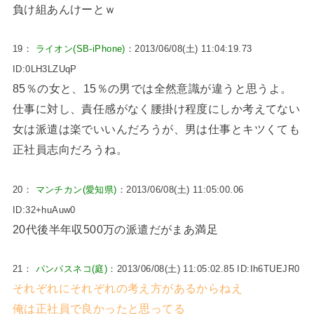
負け組あんけーとｗ
19：
ライオン(SB-iPhone)
：2013/06/08(土) 11:04:19.73
ID:0LH3LZUqP
85％の女と、15％の男では全然意識が違うと思うよ。
仕事に対し、責任感がなく腰掛け程度にしか考えてない
女は派遣は楽でいいんだろうが、男は仕事とキツくても
正社員志向だろうね。
20：
マンチカン(愛知県)
：2013/06/08(土) 11:05:00.06
ID:32+huAuw0
20代後半年収500万の派遣だがまあ満足
21：
パンパスネコ(庭)
：2013/06/08(土) 11:05:02.85 ID:Ih6TUEJR0
それぞれにそれぞれの考え方があるからねえ
俺は正社員で良かったと思ってる