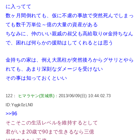
に入ってて
数ヶ月間倒れても、仮に不慮の事故で突然死んでしまっ
ても数千万単位～億の大量の資産がある
ちなみに、仲のいい親戚の叔父も高給取りor金持ちなん
で、困れば何らかの援助はしてくれるとは思う
金持ちの家は、例え大黒柱が突然後ろからグサリとやら
れても、あまり深刻なダメージを受けない
その事は知っておくといい
122：
ヒマラヤン(茨城県)
：2013/06/09(日) 10:44:02.73
ID:Yqgk0zLN0
>>96
そこそこの生活レベルを維持するとして
君がいま20歳で90まで生きるなら三億