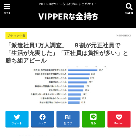
VIPPERがVIPになるためのまとめサイト
MENU
SEARCH
kanemoti
ブラック企業
「派遣社員1万人調査」 ８割が元正社員で
「生活が充実した」「正社員は負担が多い」と
勝ち組アピール
ツイート
シェア
はてブ
送る
Pocket