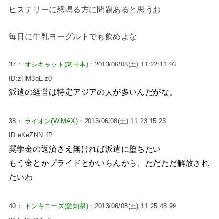
ヒステリーに怒鳴る方に問題あると思うお
毎日に牛乳ヨーグルトでも飲めよな
37：
オシキャット(東日本)
：2013/06/08(土) 11:22:11.93
ID:zHM3qElz0
派遣の経営は特定アジアの人が多いんだがな。
38：
ライオン(WiMAX)
：2013/06/08(土) 11:23:15.23
ID:eKeZNNLfP
奨学金の返済さえ無ければ派遣に堕ちたい
もう金とかプライドとかいらんから、ただただ解放され
たいわ
40：
トンキニーズ(愛知県)
：2013/06/08(土) 11:25:48.99