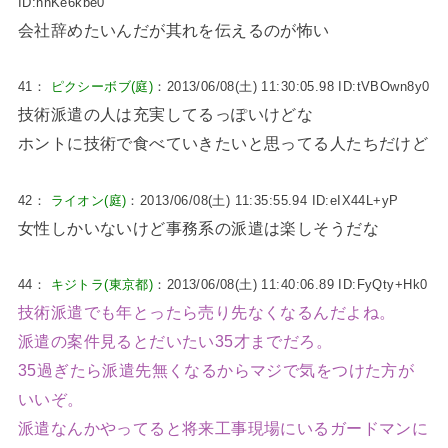
ID:hnKe6kbe0
会社辞めたいんだが其れを伝えるのが怖い
41：
ピクシーボブ(庭)
：2013/06/08(土) 11:30:05.98 ID:tVBOwn8y0
技術派遣の人は充実してるっぽいけどな
ホントに技術で食べていきたいと思ってる人たちだけど
42：
ライオン(庭)
：2013/06/08(土) 11:35:55.94 ID:eIX44L+yP
女性しかいないけど事務系の派遣は楽しそうだな
44：
キジトラ(東京都)
：2013/06/08(土) 11:40:06.89 ID:FyQty+Hk0
技術派遣でも年とったら売り先なくなるんだよね。
派遣の案件見るとだいたい35才までだろ。
35過ぎたら派遣先無くなるからマジで気をつけた方が
いいぞ。
派遣なんかやってると将来工事現場にいるガードマンに