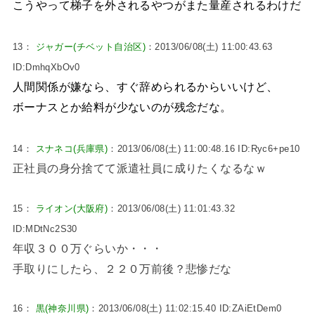
こうやって梯子を外されるやつがまた量産されるわけだ
13：
ジャガー(チベット自治区)
：2013/06/08(土) 11:00:43.63
ID:DmhqXbOv0
人間関係が嫌なら、すぐ辞められるからいいけど、
ボーナスとか給料が少ないのが残念だな。
14：
スナネコ(兵庫県)
：2013/06/08(土) 11:00:48.16 ID:Ryc6+pe10
正社員の身分捨てて派遣社員に成りたくなるなｗ
15：
ライオン(大阪府)
：2013/06/08(土) 11:01:43.32
ID:MDtNc2S30
年収３００万ぐらいか・・・
手取りにしたら、２２０万前後？悲惨だな
16：
黒(神奈川県)
：2013/06/08(土) 11:02:15.40 ID:ZAiEtDem0