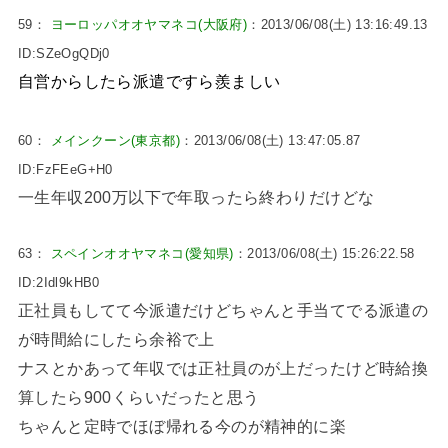
59：
ヨーロッパオオヤマネコ(大阪府)
：2013/06/08(土) 13:16:49.13
ID:SZeOgQDj0
自営からしたら派遣ですら羨ましい
60：
メインクーン(東京都)
：2013/06/08(土) 13:47:05.87
ID:FzFEeG+H0
一生年収200万以下で年取ったら終わりだけどな
63：
スペインオオヤマネコ(愛知県)
：2013/06/08(土) 15:26:22.58
ID:2Idl9kHB0
正社員もしてて今派遣だけどちゃんと手当てでる派遣の
が時間給にしたら余裕で上
ナスとかあって年収では正社員のが上だったけど時給換
算したら900くらいだったと思う
ちゃんと定時でほぼ帰れる今のが精神的に楽