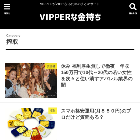
VIPPERがVIPになるためのまとめサイト
MENU
SEARCH
搾取
休み 福利厚生無しで徹夜 年収
労働者
150万円で10代～20代の若い女性
を次々と使い潰すアパレル業界の
闇
スマホ格安運用(月８５０円)のプ
搾取
ロだけど質問ある？