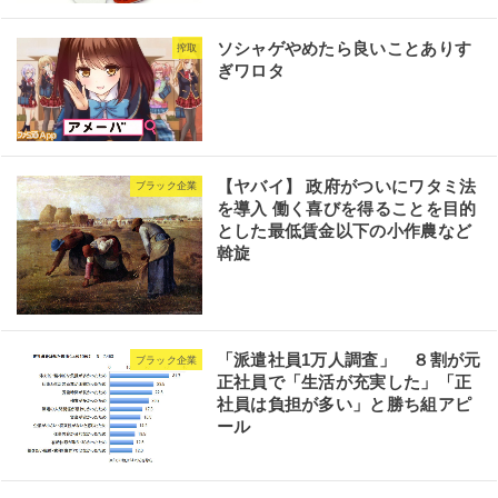
ソシャゲやめたら良いことありす
搾取
ぎワロタ
【ヤバイ】 政府がついにワタミ法
ブラック企業
を導入 働く喜びを得ることを目的
とした最低賃金以下の小作農など
斡旋
「派遣社員1万人調査」 ８割が元
ブラック企業
正社員で「生活が充実した」「正
社員は負担が多い」と勝ち組アピ
ール