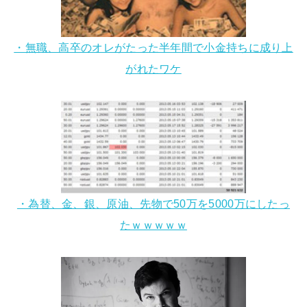
・無職、高卒のオレがたった半年間で小金持ちに成り上
がれたワケ
・為替、金、銀、原油、先物で50万を5000万にしたっ
たｗｗｗｗｗ