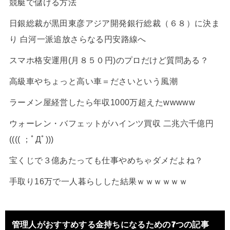
競艇で儲ける方法
日銀総裁が黒田東彦アジア開発銀行総裁（６８）に決ま
り 白河一派追放さらなる円安路線へ
スマホ格安運用(月８５０円)のプロだけど質問ある？
高級車やちょっと高い車＝ださいという風潮
ラーメン屋経営したら年収1000万超えたwwwww
ウォーレン・バフェットがハインツ買収 二兆六千億円
(((( ；ﾟДﾟ)))
宝くじで３億あたっても仕事やめちゃダメだよね？
手取り16万で一人暮らしした結果ｗｗｗｗｗｗ
管理人がおすすめする金持ちになるための7つの記事