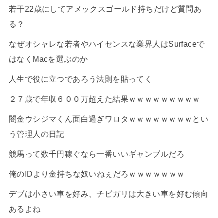
若干22歳にしてアメックスゴールド持ちだけど質問あ
る？
なぜオシャレな若者やハイセンスな業界人はSurfaceで
はなくMacを選ぶのか
人生で役に立つであろう法則を貼ってく
２７歳で年収６００万超えた結果ｗｗｗｗｗｗｗｗｗ
闇金ウシジマくん面白過ぎワロタｗｗｗｗｗｗｗｗとい
う管理人の日記
競馬って数千円稼ぐなら一番いいギャンブルだろ
俺のIDより金持ちな奴いねぇだろｗｗｗｗｗｗｗ
デブは小さい車を好み、チビガリは大きい車を好む傾向
あるよね