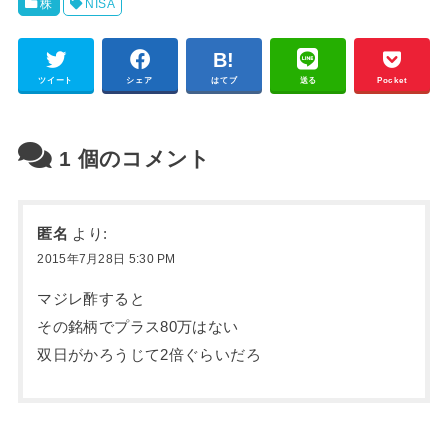
株
NISA
ツイート
シェア
はてブ
送る
Pocket
1
個のコメント
匿名
より:
2015年7月28日 5:30 PM
マジレ酢すると
その銘柄でプラス80万はない
双日がかろうじて2倍ぐらいだろ