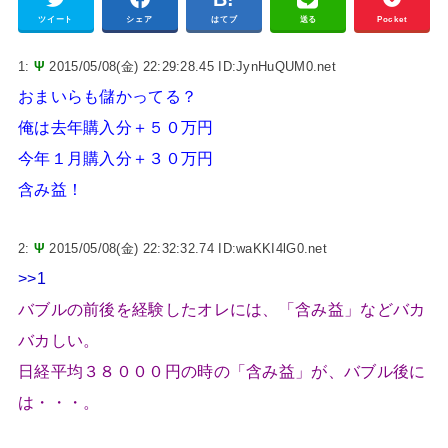
ツイート
シェア
はてブ
送る
Pocket
1:
Ψ
2015/05/08(金) 22:29:28.45 ID:JynHuQUM0.net
おまいらも儲かってる？
俺は去年購入分＋５０万円
今年１月購入分＋３０万円
含み益！
2:
Ψ
2015/05/08(金) 22:32:32.74 ID:waKKI4lG0.net
>>1
バブルの前後を経験したオレには、「含み益」などバカ
バカしい。
日経平均３８０００円の時の「含み益」が、バブル後に
は・・・。