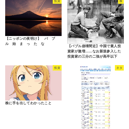
投資
株
【ニッポンの夜明け】 バ ブ
ル 始 ま っ た な
【バブル崩壊間近】中国で素人投
資家が激増……なお新規参入した
投資家の三分の二強が高卒以下
投資
ネタ
株に手を出してわかったこと