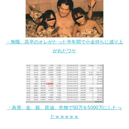
・無職、高卒のオレがたった半年間で小金持ちに成り上
がれたワケ
・為替、金、銀、原油、先物で50万を5000万にしたっ
たｗｗｗｗｗ