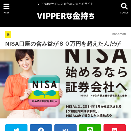
VIPPERがVIPになるためのまとめサイト
MENU
SEARCH
kanemoti
株
NISA口座の含み益が８０万円を超えたんだが