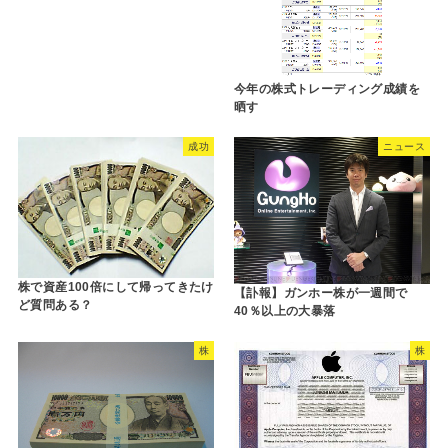
今年の株式トレーディング成績を
晒す
成功
ニュース
株で資産100倍にして帰ってきたけ
【訃報】ガンホー株が一週間で
ど質問ある？
40％以上の大暴落
株
株