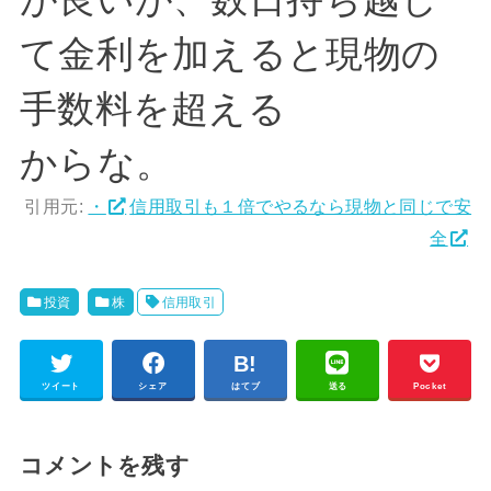
て金利を加えると現物の
手数料を超える
からな。
引用元:
・
信用取引も１倍でやるなら現物と同じで安
全
投資
株
信用取引
ツイート
シェア
はてブ
送る
Pocket
コメントを残す