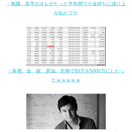
・無職、高卒のオレがたった半年間で小金持ちに成り上
がれたワケ
・為替、金、銀、原油、先物で50万を5000万にしたっ
たｗｗｗｗｗ