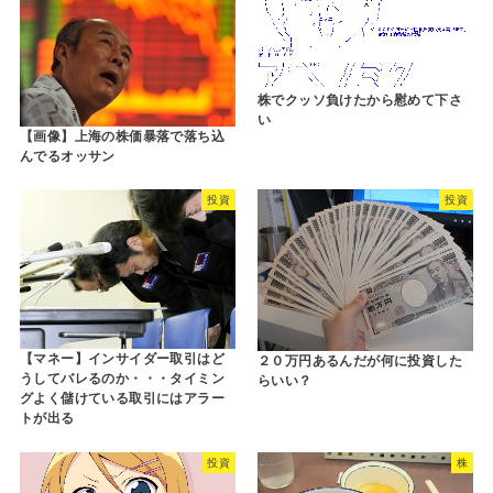
株でクッソ負けたから慰めて下さ
い
【画像】上海の株価暴落で落ち込
んでるオッサン
投資
投資
【マネー】インサイダー取引はど
２０万円あるんだが何に投資した
うしてバレるのか・・・タイミン
らいい？
グよく儲けている取引にはアラー
トが出る
投資
株