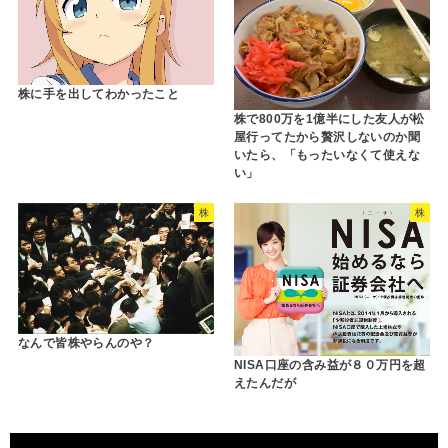
株に手を出してわかったこと
株で800万を1億半にした友人が松
屋行ってたから贅沢しないのか聞
いたら、「もったいなくて使えな
い」
株
株
なんで皆株やらんのや？
NISA口座の含み益が８０万円を超
えたんだが