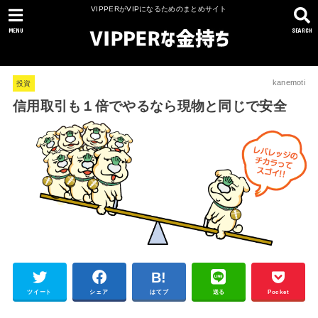
VIPPERがVIPになるためのまとめサイト
MENU
SEARCH
kanemoti
投資
信用取引も１倍でやるなら現物と同じで安全
ツイート
シェア
はてブ
送る
Pocket