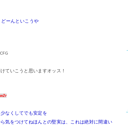
、どーんといこうや
:CFG
儲けていこうと思いますオッス！
:w2r
を少なくしてでも安定を
から気をつけてねほんとの堅実は、これは絶対に間違い