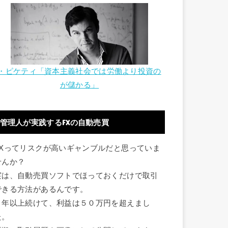
・ピケティ「資本主義社会では労働より投資の
が儲かる」
管理人が実践するFXの自動売買
FXってリスクが高いギャンブルだと思っていま
せんか？
実は、自動売買ソフトでほっておくだけで取引
できる方法があるんです。
１年以上続けて、利益は５０万円を超えまし
た。