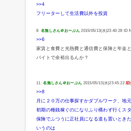
>>4
フリーターして生活費以外を投資
8:
名無しさん＠おーぷん
2015/05/13(水)23:40:28 ID:
>>6
家賃と食費と光熱費と通信費と保険と年金と
バイトで余裕出るんか？
11:
名無しさん＠おーぷん
2015/05/13(水)23:45:22
ID
>>8
月に２０万の仕事探すかダブルワーク、地
初期の種銭稼ぐのになりふり構わず行くス
保険でふつうに正社員になる道も置いとき
いうのは