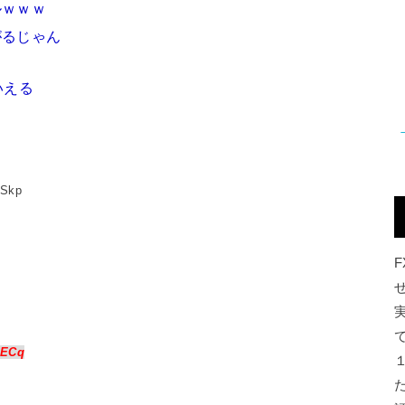
ルｗｗｗ
がるじゃん
いえる
:Skp
:ECq