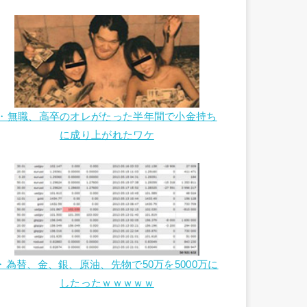
・無職、高卒のオレがたった半年間で小金持ち
に成り上がれたワケ
・為替、金、銀、原油、先物で50万を5000万に
したったｗｗｗｗｗ