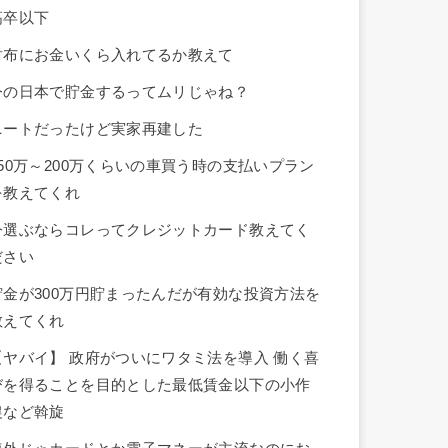
高卒以下
財布にお金いくら入れてるか教えて
今の日本で貯金するってムリじゃね？
ニートだったけど実家再建した
150万～200万くらいの車買う時の支払いプラン
を教えてくれ
今選ぶならコレってクレジットカード教えてく
ださい
貯金が300万円貯まったんだが有効な投資方法を
教えてくれ
【ヤバイ】 政府がついにワタミ法を導入 働く喜
びを得ることを目的とした最低賃金以下の小作
農など斡旋