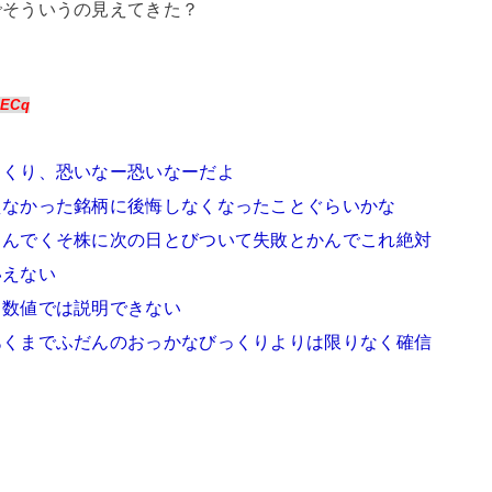
でそういうの見えてきた？
:ECq
っくり、恐いなー恐いなーだよ
えなかった銘柄に後悔しなくなったことぐらいかな
、んでくそ株に次の日とびついて失敗とかんでこれ絶対
いえない
も数値では説明できない
あくまでふだんのおっかなびっくりよりは限りなく確信