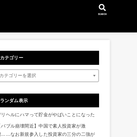
SEARCH
カテゴリー
ランダム表示
デリヘルにハマって貯金がやばいことになった
【バブル崩壊間近】中国で素人投資家が激
増……なお新規参入した投資家の三分の二強が