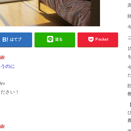
はてブ
送る
Pocket
w2r
いうのに
Nyu
ください！
w2r