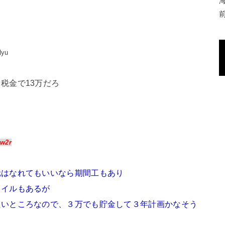
Nyu
税金で13万だろ
:w2r
元はなれてもいいなら期間工もあり
タイルもあるが
たいところなので、３万でも貯金して３年計画かなそう