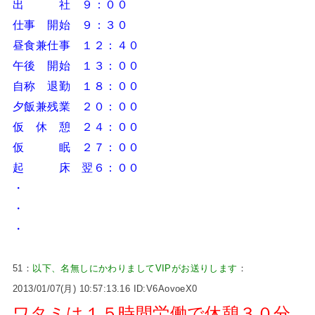
出 社 ９：００
仕事 開始 ９：３０
昼食兼仕事 １２：４０
午後 開始 １３：００
自称 退勤 １８：００
夕飯兼残業 ２０：００
仮 休 憩 ２４：００
仮 眠 ２７：００
起 床 翌６：００
・
・
・
51：
以下、名無しにかわりましてVIPがお送りします
：
2013/01/07(月) 10:57:13.16 ID:V6AovoeX0
ワタミは１５時間労働で休憩３０分