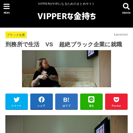
VIPPERがVIPになるためのまとめサイト
MENU
SEARCH
kanemoti
ブラック企業
刑務所で生活 VS 超絶ブラック企業に就職
ツイート
シェア
はてブ
送る
Pocket