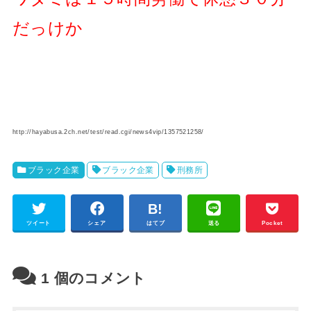
だっけか
http://hayabusa.2ch.net/test/read.cgi/news4vip/1357521258/
ブラック企業
ブラック企業
刑務所
ツイート
シェア
はてブ
送る
Pocket
1
個のコメント