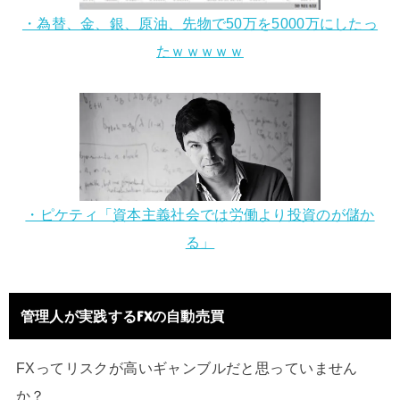
・為替、金、銀、原油、先物で50万を5000万にしたっ
たｗｗｗｗｗ
・ピケティ「資本主義社会では労働より投資のが儲か
る」
管理人が実践するFXの自動売買
FXってリスクが高いギャンブルだと思っていません
か？