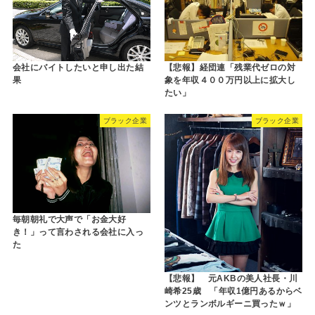
会社にバイトしたいと申し出た結
【悲報】経団連「残業代ゼロの対
果
象を年収４００万円以上に拡大し
たい」
ブラック企業
ブラック企業
毎朝朝礼で大声で「お金大好
き！」って言わされる会社に入っ
た
【悲報】 元AKBの美人社長・川
崎希25歳 「年収1億円あるからベ
ンツとランボルギーニ買ったｗ」