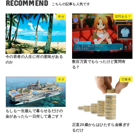
RECOMMEND
幸せ
質問ある？
今の若者の人生に何の意味がある
数百万貢でもらったけど質問有
のか
る？
ネタ
労働者
もしも一生遊んで暮らせるだけの
金があったら一日何して過ごす？
正直20歳からはひたすら金稼ぎす
るだけ