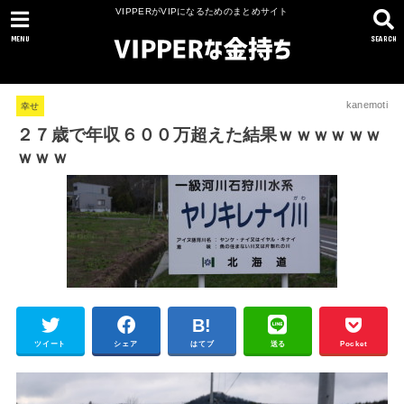
VIPPERがVIPになるためのまとめサイト
MENU
SEARCH
kanemoti
幸せ
２７歳で年収６００万超えた結果ｗｗｗｗｗｗ
ｗｗｗ
ツイート
シェア
はてブ
送る
Pocket