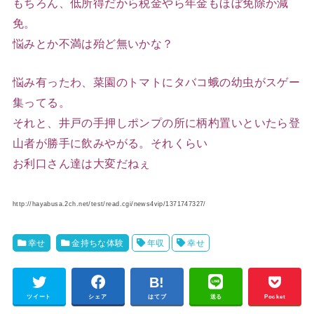
もちろん、低所得だから税金やら年金もほぼ免除か減
免。
悩みとか不満は殆ど無いかな？
悩み有ったわ、菜園のトマトにタバコ蛾の幼虫がスゲー
集ってる。
それと、井戸の手押しポンプの所に柄杓置いといたら登
山者が勝手に飲みやがる。それくらい
お利口さん達は大変だねぇ
http://hayabusa.2ch.net/test/read.cgi/news4vip/1371747327/
幸せ
金持ちな体験
年収
幸せ
ツイート
シェア
はてブ
送る
Pocket