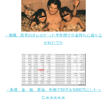
・無職、高卒のオレがたった半年間で小金持ちに成り上
がれたワケ
・為替、金、銀、原油、先物で50万を5000万にしたっ
たｗｗｗｗｗ