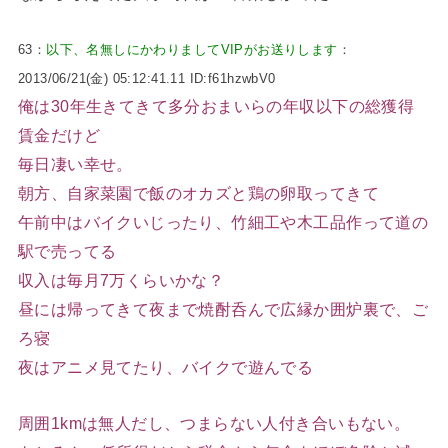
63：
以下、名無しにかわりましてVIPがお送りします
：
2013/06/21(金) 05:12:41.11 ID:f61hzwbV0
俺は30年生きてきて多分おまいらの年収以下の総獲得
賃金だけど
毎日凄い幸せ。
朝方、自家菜園で飯のオカズと鶏の卵取ってきて
午前中はバイクいじったり、竹細工や木工品作って道の
駅で売ってる
収入は毎月7万くらいかな？
昼には帰ってきて夜まで焼酎呑んで広縁か囲炉裏で、ご
ろ寝
夜はアニメ見てたり、バイクで遊んでる
周囲1kmは無人だし、つまらない人付き合いもない。