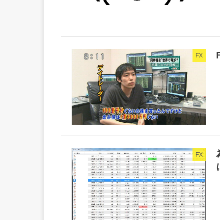
FX
FX