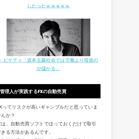
したったｗｗｗｗｗ
・ピケティ「資本主義社会では労働より投資の
が儲かる」
管理人が実践するFXの自動売買
FXってリスクが高いギャンブルだと思っていま
せんか？
実は、自動売買ソフトでほっておくだけで取引
できる方法があるんです。