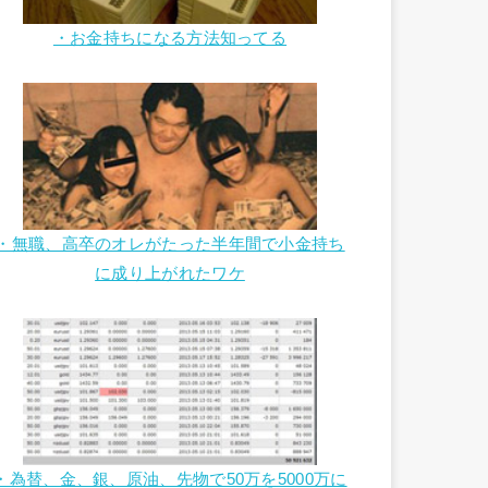
・お金持ちになる方法知ってる
・無職、高卒のオレがたった半年間で小金持ち
に成り上がれたワケ
・為替、金、銀、原油、先物で50万を5000万に