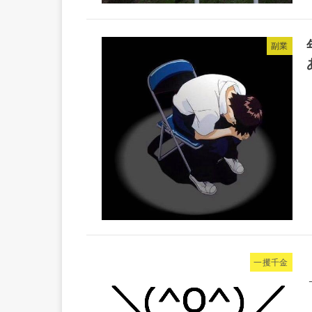
副業
一攫千金