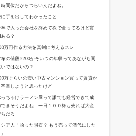
３時間位だからつらいんだよね。
株に手を出してわかったこと
新卒で入った会社を辞めて株で食ってるけど質
問ある？
100万円作る方法を真剣に考えるスレ
財布の値段×200がそいつの年収ってあながち間
違いではないの？
500万ぐらいの安い中古マンション買って賃貸か
ら卒業しようと思ったけど
ぶっちゃけラーメン屋って誰でも経営できて成
功できそうだよね 一日１００杯も売れば大金
持ちだろ
ロシア人「拾った隕石？ もう売って酒代にした
よ」