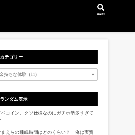
SEARCH
カテゴリー
ランダム表示
アベコイン、クソ仕様なのにガチホ勢多すぎて
草
おまえらの睡眠時間はどのくらい？ 俺は実質