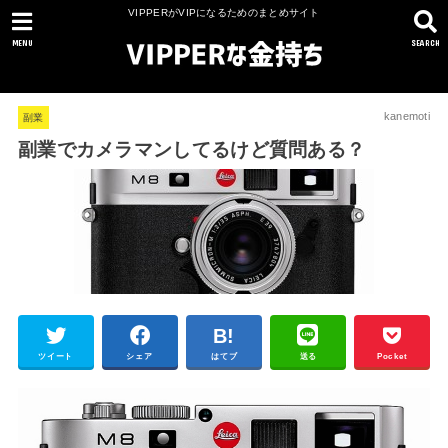
VIPPERがVIPになるためのまとめサイト
MENU
SEARCH
kanemoti
副業
副業でカメラマンしてるけど質問ある？
ツイート
シェア
はてブ
送る
Pocket