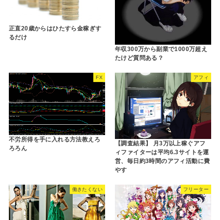
正直20歳からはひたすら金稼ぎす
るだけ
年収300万から副業で1000万超え
たけど質問ある？
FX
アフィ
不労所得を手に入れる方法教えろ
【調査結果】 月3万以上稼ぐアフ
ろろん
ィファイターは平均6.3サイトを運
営、毎日約3時間のアフィ活動に費
やす
働きたくない
フリーター