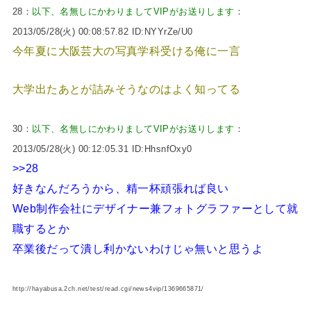
28：
以下、名無しにかわりましてVIPがお送りします
：
2013/05/28(火) 00:08:57.82 ID:NYYrZe/U0
今年夏に大阪芸大の写真学科受ける俺に一言
大学出たあとが詰みそうなのはよく知ってる
30：
以下、名無しにかわりましてVIPがお送りします
：
2013/05/28(火) 00:12:05.31 ID:HhsnfOxy0
>>28
好きなんだろうから、精一杯頑張れば良い
Web制作会社にデザイナー兼フォトグラファーとして就
職するとか
卒業後だって潰し利かないわけじゃ無いと思うよ
http://hayabusa.2ch.net/test/read.cgi/news4vip/1369665871/