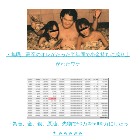
・無職、高卒のオレがたった半年間で小金持ちに成り上
がれたワケ
・為替、金、銀、原油、先物で50万を5000万にしたっ
たｗｗｗｗｗ