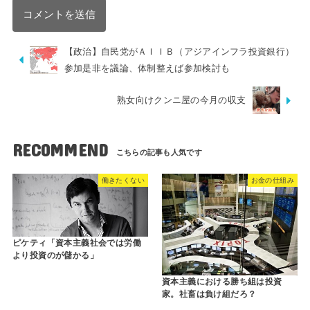
【政治】自民党がＡＩＩＢ（アジアインフラ投資銀行）
参加是非を議論、体制整えば参加検討も
熟女向けクンニ屋の今月の収支
RECOMMEND
働きたくない
お金の仕組み
ピケティ「資本主義社会では労働
より投資のが儲かる」
資本主義における勝ち組は投資
家。社畜は負け組だろ？