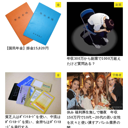
金
副業
【国民年金】掛金15,820円
年収300万から副業で1000万超え
たけど質問ある？
金
労働者
休み 福利厚生無しで徹夜 年収
貧乏人はﾎﾟｲﾝﾄｶｰﾄﾞを使い、中流は
150万円で10代～20代の若い女性
ﾎﾟｲﾝﾄｶｰﾄﾞを笑い、金持ちはﾎﾟｲﾝﾄｶ
を次々と使い潰すアパレル業界の
ｰﾄﾞを発行する
闇