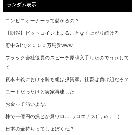
ランダム表示
コンビニオーナーって儲かるの？
【朗報】ビットコイン止まることなく上がり続ける
府中G1で２０００万馬券www
ブラック会社役員のスピーチ原稿入手したのでうｐして
く
資本主義における勝ち組は投資家。社畜は負け組だろ？
ニートだったけど実家再建した
お金って汚いよな。
株で一億円の損とか糞ワロ… ワロエナス(´；ω；｀)
日本の金持ちってしょぼくね？