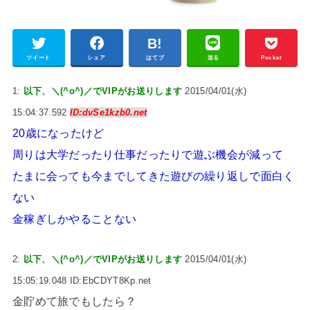
ツイート
シェア
はてブ
送る
Pocket
1:
以下、＼(^o^)／でVIPがお送りします
2015/04/01(水)
15:04:37.592
ID:dvSe1kzb0.net
20歳になったけど
周りは大学だったり仕事だったりで遊ぶ機会が減って
たまに会っても今までしてきた遊びの繰り返しで面白く
ない
金稼ぎしかやることない
2:
以下、＼(^o^)／でVIPがお送りします
2015/04/01(水)
15:05:19.048 ID:EbCDYT8Kp.net
金貯めて旅でもしたら？