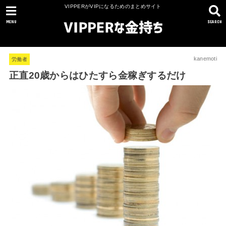
VIPPERがVIPになるためのまとめサイト
MENU
SEARCH
kanemoti
労働者
正直20歳からはひたすら金稼ぎするだけ