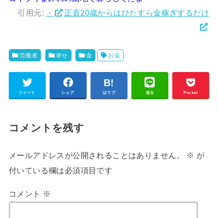
引用元:
・
正直20歳からはひたすら金稼ぎするだけ
労働者
幸せ
金
お金
ツイート
シェア
はてブ
送る
Pocket
コメントを残す
メールアドレスが公開されることはありません。
※
が
付いている欄は必須項目です
コメント
※