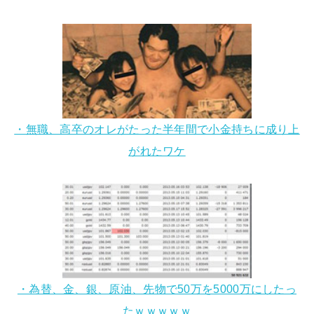
・無職、高卒のオレがたった半年間で小金持ちに成り上
がれたワケ
・為替、金、銀、原油、先物で50万を5000万にしたっ
たｗｗｗｗｗ