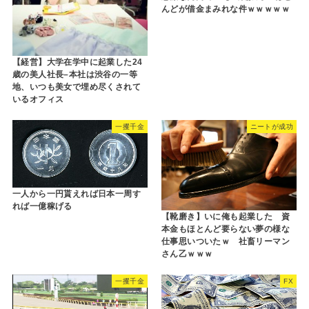
んどが借金まみれな件ｗｗｗｗｗ
【経営】大学在学中に起業した24
歳の美人社長–本社は渋谷の一等
地、いつも美女で埋め尽くされて
いるオフィス
一攫千金
ニートが成功
一人から一円貰えれば日本一周す
れば一億稼げる
【靴磨き】いに俺も起業した 資
本金もほとんど要らない夢の様な
仕事思いついたｗ 社畜リーマン
さん乙ｗｗｗ
一攫千金
FX