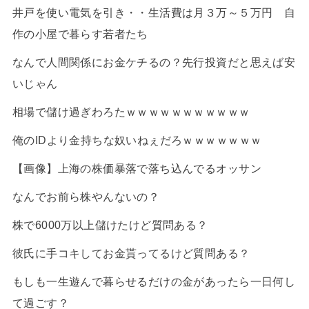
井戸を使い電気を引き・・生活費は月３万～５万円 自
作の小屋で暮らす若者たち
なんで人間関係にお金ケチるの？先行投資だと思えば安
いじゃん
相場で儲け過ぎわろたｗｗｗｗｗｗｗｗｗｗｗ
俺のIDより金持ちな奴いねぇだろｗｗｗｗｗｗｗ
【画像】上海の株価暴落で落ち込んでるオッサン
なんでお前ら株やんないの？
株で6000万以上儲けたけど質問ある？
彼氏に手コキしてお金貰ってるけど質問ある？
もしも一生遊んで暮らせるだけの金があったら一日何し
て過ごす？