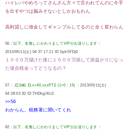
ハイレバやめろってさんざん方々で言われてんのに今手
を出すやつは脳みそないとしかおもわん
高利貸しに借金してギャンブルしてるのと全く変わらん
56：
以下、名無しにかわりましてVIPがお送りします
：
2013/05/11(土) 04:37:17.21 ID:SplrSFDj0
１０００万儲けた後に１０００万損して損益が０になっ
た場合税金ってどうなるの？
57：
忍法帖【Lv=40,xxxPT】(1+0：15)
：2013/05/11(土)
04:38:03.92 ID:THDhgJKL0
>>56
わからん。税務署に聞いてくれ
82：
以下、名無しにかわりましてVIPがお送りします
：