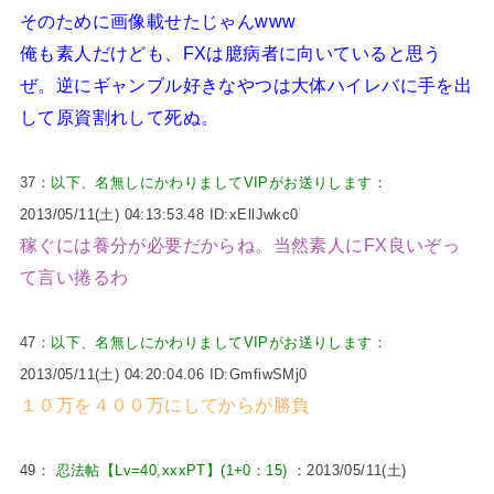
そのために画像載せたじゃんwww
俺も素人だけども、FXは臆病者に向いていると思う
ぜ。逆にギャンブル好きなやつは大体ハイレバに手を出
して原資割れして死ぬ。
37：
以下、名無しにかわりましてVIPがお送りします
：
2013/05/11(土) 04:13:53.48 ID:xEllJwkc0
稼ぐには養分が必要だからね。当然素人にFX良いぞっ
て言い捲るわ
47：
以下、名無しにかわりましてVIPがお送りします
：
2013/05/11(土) 04:20:04.06 ID:GmfiwSMj0
１０万を４００万にしてからが勝負
49：
忍法帖【Lv=40,xxxPT】(1+0：15)
：2013/05/11(土)