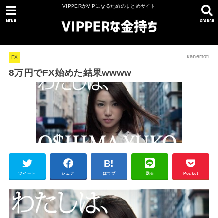
VIPPERがVIPになるためのまとめサイト
MENU
SEARCH
kanemoti
FX
8万円でFX始めた結果wwww
ツイート
シェア
はてブ
送る
Pocket