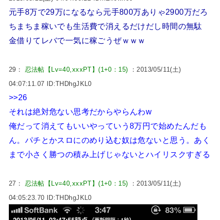
元手8万で29万になるなら元手800万ありゃ2900万だろ
ちまちま稼いでも生活費で消えるだけだし時間の無駄
金借りてレバで一気に稼ごうぜｗｗｗ
29：
忍法帖【Lv=40,xxxPT】(1+0：15)
：2013/05/11(土)
04:07:11.07 ID:THDhgJKL0
>>26
それは絶対危ない思考だからやらんわw
俺だって消えてもいいやっていう8万円で始めたんだも
ん。パチとかスロにのめり込む奴は危ないと思う。あく
まで小さく勝つの積み上げじゃないとハイリスクすぎる
27：
忍法帖【Lv=40,xxxPT】(1+0：15)
：2013/05/11(土)
04:05:23.70 ID:THDhgJKL0