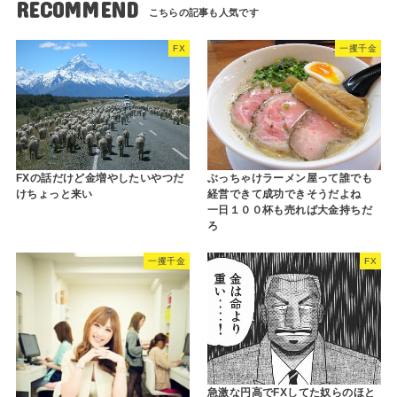
RECOMMEND
FX
一攫千金
FXの話だけど金増やしたいやつだ
ぶっちゃけラーメン屋って誰でも
けちょっと来い
経営できて成功できそうだよね
一日１００杯も売れば大金持ちだ
ろ
一攫千金
FX
急激な円高でFXしてた奴らのほと