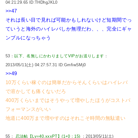
04:21:29.65 ID:THDhgJKL0
>>47
それは長い目で見れば可能かもしれないけど短期間でっ
ていうと海外のハイレバしか無理だわ、、、完全にギャ
ンブルになっちゃう
53：
以下、名無しにかわりましてVIPがお送りします
：
2013/05/11(土) 04:27:57.31 ID:GmfiwSMj0
>>49
10万くらい稼ぐのは簡単だからそんくらいはハイレバ
で溶かしても痛くないだろ
400万くらいまではそうやって増やしたほうがコストパ
フォーマンスがいい
地道に400万まで増やすのはそれこそ時間の無駄遣い
55：
忍法帖【Lv=40,xxxPT】(1+0：15)
：2013/05/11(土)