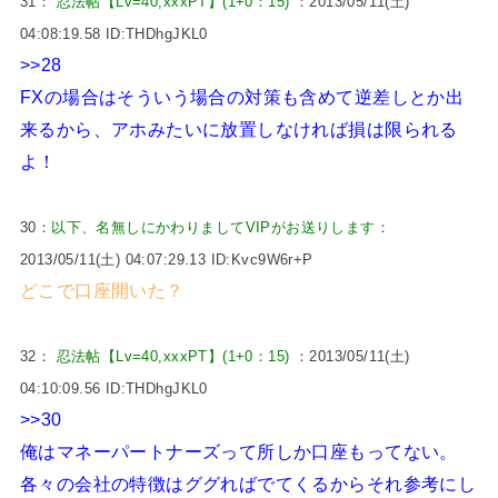
31：
忍法帖【Lv=40,xxxPT】(1+0：15)
：2013/05/11(土)
04:08:19.58 ID:THDhgJKL0
>>28
FXの場合はそういう場合の対策も含めて逆差しとか出
来るから、アホみたいに放置しなければ損は限られる
よ！
30：
以下、名無しにかわりましてVIPがお送りします
：
2013/05/11(土) 04:07:29.13 ID:Kvc9W6r+P
どこで口座開いた？
32：
忍法帖【Lv=40,xxxPT】(1+0：15)
：2013/05/11(土)
04:10:09.56 ID:THDhgJKL0
>>30
俺はマネーパートナーズって所しか口座もってない。
各々の会社の特徴はググればでてくるからそれ参考にし