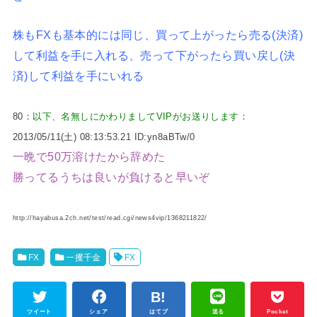
株もFXも基本的には同じ、買って上がったら売る(決済)
して利益を手に入れる、売って下がったら買い戻し(決
済)して利益を手にいれる
80：
以下、名無しにかわりましてVIPがお送りします
：
2013/05/11(土) 08:13:53.21 ID:yn8aBTw/0
一晩で50万溶けたから辞めた
勝ってるうちは良いが負けると早いぞ
http://hayabusa.2ch.net/test/read.cgi/news4vip/1368211822/
FX
一攫千金
FX
ツイート
シェア
はてブ
送る
Pocket