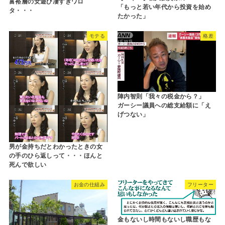
富裕層の女遊び凄すぎワロ
「もっと若い年代から投資を始め
タ・・・
たかった」
モテる
格差
陣内智則「我々の税金から？」
ガーシー議員への総支給額に「え
げつない」
男が金持ちだとわかったときの女
の手のひら返しって・・・ほんと
死んで欲しい
お金の仕組み
フリーター
金もないし時間もないし職歴もな