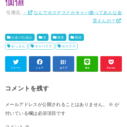
価値
引用元:
・
なんでホステスとかキャバ孃ってあんな金
貰えんの？
お金の仕組み
女
格差
風俗
おっさん
キャバクラ
ホステス
ツイート
シェア
はてブ
送る
Pocket
コメントを残す
メールアドレスが公開されることはありません。
※
が
付いている欄は必須項目です
コメント
※