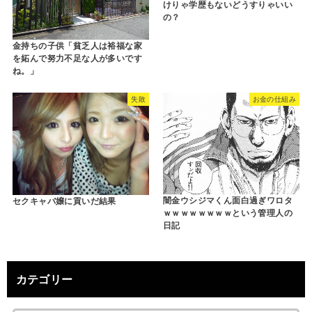
けりゃ学歴もないどうすりゃいい
の？
金持ちの子供「貧乏人は裕福な家
を妬んで努力不足な人が多いです
ね。」
失敗
お金の仕組み
闇金ウシジマくん面白過ぎワロタ
セクキャバ嬢に貢いだ結果
ｗｗｗｗｗｗｗｗという管理人の
日記
カテゴリー