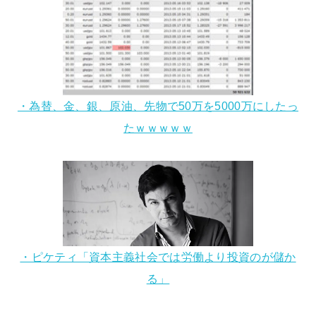
・為替、金、銀、原油、先物で50万を5000万にしたっ
たｗｗｗｗｗ
・ピケティ「資本主義社会では労働より投資のが儲か
る」