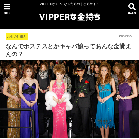
VIPPERがVIPになるためのまとめサイト
MENU
SEARCH
kanemoti
お金の仕組み
なんでホステスとかキャバ孃ってあんな金貰え
んの？