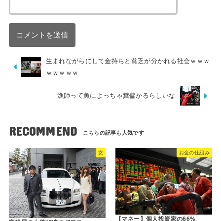
生まれながらにして金持ちと貧乏が分かれる社会ｗｗｗ
ｗｗｗｗｗ
漁師って魚によっちゃ糞儲かるらしいな
RECOMMEND
女
お金の仕組み
【マネー】個人投資家の66%