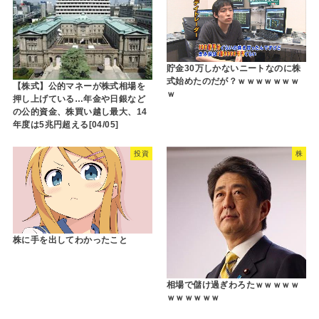
貯金30万しかないニートなのに株
式始めたのだが？ｗｗｗｗｗｗｗ
【株式】公的マネーが株式相場を
ｗ
押し上げている…年金や日銀など
の公的資金、株買い越し最大、14
年度は5兆円超える[04/05]
投資
株
株に手を出してわかったこと
相場で儲け過ぎわろたｗｗｗｗｗ
ｗｗｗｗｗｗ