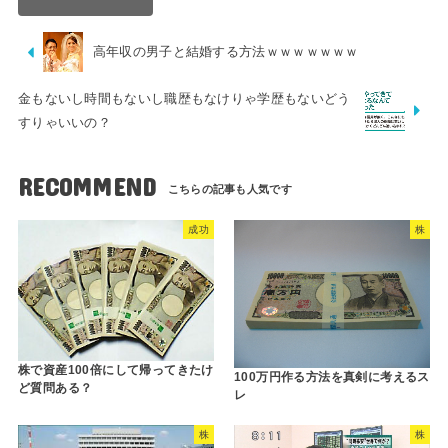
高年収の男子と結婚する方法ｗｗｗｗｗｗｗ
金もないし時間もないし職歴もなけりゃ学歴もないどう
すりゃいいの？
RECOMMEND
成功
株
株で資産100倍にして帰ってきたけ
100万円作る方法を真剣に考えるス
ど質問ある？
レ
株
株