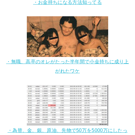
・お金持ちになる方法知ってる
・無職、高卒のオレがたった半年間で小金持ちに成り上
がれたワケ
・為替、金、銀、原油、先物で50万を5000万にしたっ