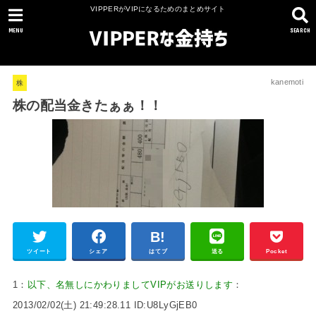
VIPPERがVIPになるためのまとめサイト
MENU
SEARCH
kanemoti
株
株の配当金きたぁぁ！！
ツイート
シェア
はてブ
送る
Pocket
1：
以下、名無しにかわりましてVIPがお送りします
：
2013/02/02(土) 21:49:28.11 ID:U8LyGjEB0