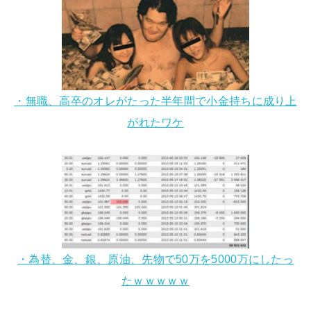
・無職、高卒のオレがたった半年間で小金持ちに成り上
がれたワケ
・為替、金、銀、原油、先物で50万を5000万にしたっ
たｗｗｗｗｗ