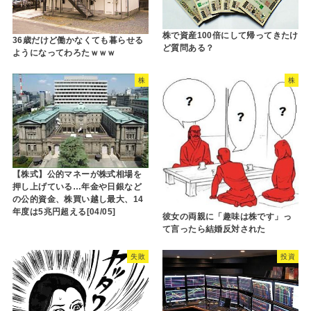
株で資産100倍にして帰ってきたけ
36歳だけど働かなくても暮らせる
ど質問ある？
ようになってわろたｗｗｗ
株
株
【株式】公的マネーが株式相場を
押し上げている…年金や日銀など
の公的資金、株買い越し最大、14
年度は5兆円超える[04/05]
彼女の両親に「趣味は株です」っ
て言ったら結婚反対された
失敗
投資