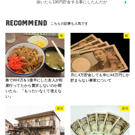
抜いたら100円貯金する事にしたんだが
RECOMMEND
株
株
月に4万貯金しても年に48万円しか
株で800万を1億半にした友人が松
貯まらない事実について
屋行ってたから贅沢しないのか聞
いたら、「もったいなくて使えな
い」
成功
成功