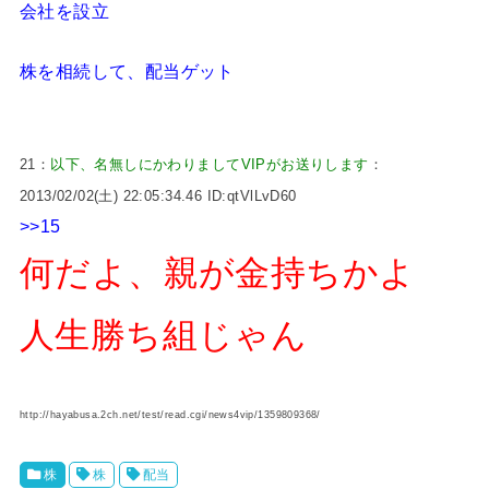
会社を設立
株を相続して、配当ゲット
21：
以下、名無しにかわりましてVIPがお送りします
：
2013/02/02(土) 22:05:34.46 ID:qtVlLvD60
>>15
何だよ、親が金持ちかよ
人生勝ち組じゃん
http://hayabusa.2ch.net/test/read.cgi/news4vip/1359809368/
株
株
配当