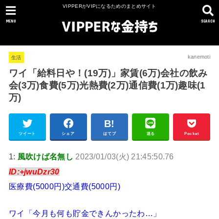
VIPPERがVIPになるためのまとめサイト
MENU
SEARCH
kanemoti
生活
ワイ「給料日や！(19万)」家賃(6万)会社の飲み
会(3万)食費(5万)光熱費(2万)通信費(1万)趣味(1
万)
ツイート
シェア
はてブ
送る
Pocket
1:
風吹けば名無し
2023/01/03(火) 21:45:50.76
ID:+jwuDzr30
医療費(5000円)交通費(5000円)
ワイ「今月も何も貯金できんかったわ…」