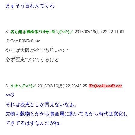
まぁそう言わんでくれ
3:
名も無き被検体774号+＠＼(^o^)／
2015/03/16(月) 22:22:11.61
ID:TdmP0N5c0.net
やっぱ大阪が今でも強いの？
必ず歴史で出てくるけど
5:
１＠＼(^o^)／
2015/03/16(月) 22:26:45.25
ID:Qce41vwf0.net
>>3
それは歴史としか言えないなぁ。
先物も穀物とかから貴金属に動いてるから時代は変化し
てきてるはずなんだがね。