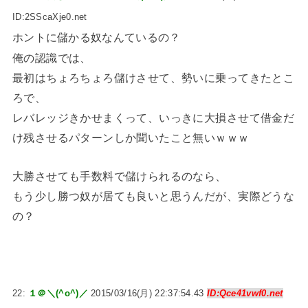
ID:2SScaXje0.net
ホントに儲かる奴なんているの？
俺の認識では、
最初はちょろちょろ儲けさせて、勢いに乗ってきたとこ
ろで、
レバレッジきかせまくって、いっきに大損させて借金だ
け残させるパターンしか聞いたこと無いｗｗｗ
大勝させても手数料で儲けられるのなら、
もう少し勝つ奴が居ても良いと思うんだが、実際どうな
の？
22:
１＠＼(^o^)／
2015/03/16(月) 22:37:54.43
ID:Qce41vwf0.net