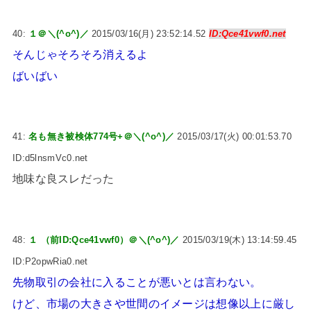
40:
１＠＼(^o^)／
2015/03/16(月) 23:52:14.52
ID:Qce41vwf0.net
そんじゃそろそろ消えるよ
ばいばい
41:
名も無き被検体774号+＠＼(^o^)／
2015/03/17(火) 00:01:53.70
ID:d5lnsmVc0.net
地味な良スレだった
48:
１ （前ID:Qce41vwf0）＠＼(^o^)／
2015/03/19(木) 13:14:59.45
ID:P2opwRia0.net
先物取引の会社に入ることが悪いとは言わない。
けど、市場の大きさや世間のイメージは想像以上に厳し