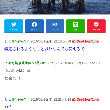
ツイート
シェア
はてブ
送る
Pocket
1:
１＠＼(^o^)／
2015/03/16(月) 22:18:58.79
ID:Qce41vwf0.net
特定されるようなこと以外なんでも答えるで
2:
名も無き被検体774号+＠＼(^o^)／
2015/03/16(月) 22:20:26.30
ID:csKlLyMj0.net
社会のゴミ
4:
１＠＼(^o^)／
2015/03/16(月) 22:25:47.14
ID:Qce41vwf0.net
>>2