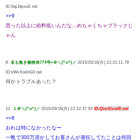
ID:6qLblpxu0.net
>>9
思った以上に給料低いんだな…めちゃくちゃブラックじ
ゃん
8:
名も無き被検体774号+＠＼(^o^)／
2015/03/16(月) 22:31:11.79
ID:kWvXodnG0.net
何かトラブルあった？
12:
１＠＼(^o^)／
2015/03/16(月) 22:32:37.93
ID:Qce41vwf0.net
>>8
おれは特になかったなー
一晩で300万溶かしてお客さんが発狂してたことは何回