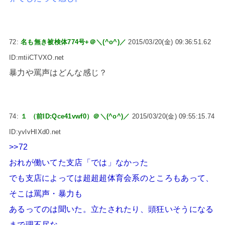
72:
名も無き被検体774号+＠＼(^o^)／
2015/03/20(金) 09:36:51.62
ID:mtiiCTVXO.net
暴力や罵声はどんな感じ？
74:
１ （前ID:Qce41vwf0）＠＼(^o^)／
2015/03/20(金) 09:55:15.74
ID:yvlvHIXd0.net
>>72
おれが働いてた支店「では」なかった
でも支店によっては超超超体育会系のところもあって、
そこは罵声・暴力も
あるってのは聞いた。立たされたり、頭狂いそうになる
まで理不尽な