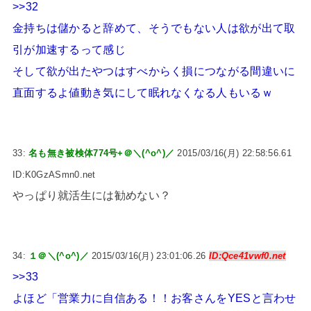
>>32
金持ちは儲かると辞めて、そうでもない人は欲が出て取
引が加速するって感じ
そして欲が出たやつはすべからく損につながる間違いに
直面するよ値動き気にして眠れなくなる人もいるｗ
33:
名も無き被検体774号+＠＼(^o^)／
2015/03/16(月) 22:58:56.61
ID:K0GzASmn0.net
やっぱり就活生には勧めない？
34:
１＠＼(^o^)／
2015/03/16(月) 23:01:06.26
ID:Qce41vwf0.net
>>33
よほど「営業力に自信ある！！お客さんをYESと言わせ