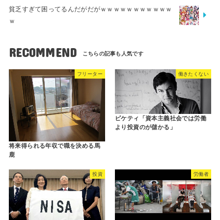
貧乏すぎて困ってるんだがだがｗｗｗｗｗｗｗｗｗｗｗ
ｗ
RECOMMEND
フリーター
働きたくない
ピケティ「資本主義社会では労働
より投資のが儲かる」
将来得られる年収で職を決める馬
鹿
投資
労働者