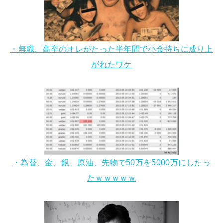
・無職、高卒のオレがたった半年間で小金持ちに成り上
がれたワケ
・為替、金、銀、原油、先物で50万を5000万にしたっ
たｗｗｗｗｗ