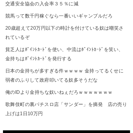
交通安全協会の入会率３５％に減
競馬って数千円稼ぐなら一番いいギャンブルだろ
20歳超えて20万円以下の時計を付けている奴は嘲笑さ
れているぞ
貧乏人はﾎﾟｲﾝﾄｶｰﾄﾞを使い、中流はﾎﾟｲﾝﾄｶｰﾄﾞを笑い、
金持ちはﾎﾟｲﾝﾄｶｰﾄﾞを発行する
日本の金持ちが多すぎる件ｗｗｗｗ 金持ってるくせに
弱者のふりして政府叩いてる奴多そうだな
俺のIDより金持ちな奴いねぇだろｗｗｗｗｗｗｗ
歌舞伎町の裏パチスロ店「サンダー」を摘発 店の売り
上げは1日10万円