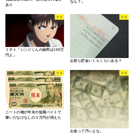
なん？」
あり
ネタ
ネタ
ミサト「シンジくんの給料は100万
円よ」
お前ら貯金いくらくらいある？
ネタ
ネタ
ニートの俺が年末の短期バイトで
稼いだなけなしの３万円が消えた
お金って汚いよな。