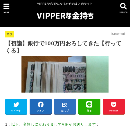
VIPPERがVIPになるためのまとめサイト
MENU
SEARCH
kanemoti
ネタ
【初詣】銀行で100万円おろしてきた【行って
くる】
ツイート
シェア
はてブ
送る
Pocket
1：
以下、名無しにかわりましてVIPがお送りします
：