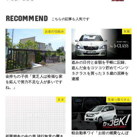
RECOMMEND
お金の仕組み
失敗
盗みの日付と金額を手帳に記録、
盗んだ金をコツコツ貯めてベンツ
Ｓクラスを買った３５歳の泥棒を
金持ちの子供「貧乏人は裕福な家
逮捕
を妬んで努力不足な人が多いです
ね。」
ネタ
見栄っ張りさん
軽自動車ワイ「お前の燃費なんぼ
祇園精舎の金の声 諸行無常の響き