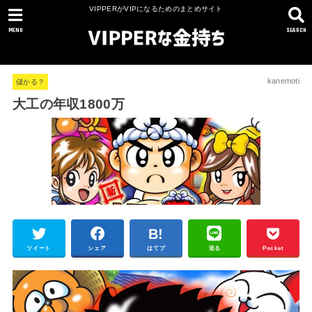
VIPPERがVIPになるためのまとめサイト
MENU
SEARCH
kanemoti
儲かる？
大工の年収1800万
ツイート
シェア
はてブ
送る
Pocket