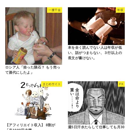
一攫千金
年収
本を全く読んでない人は年収が低
い、話がつまらない、３行以上の
長文が書けない。
ロシア人「拾った隕石？ もう売っ
て酒代にしたよ」
まとめサイト
FX
【アフィリエイト収入】 8割が
週5日汗水たらして仕事しても月30