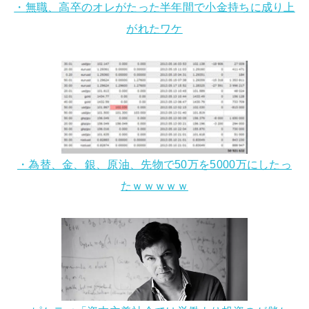
・無職、高卒のオレがたった半年間で小金持ちに成り上
がれたワケ
・為替、金、銀、原油、先物で50万を5000万にしたっ
たｗｗｗｗｗ