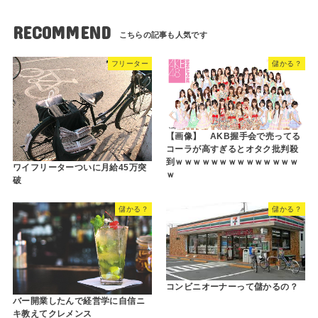
RECOMMEND
フリーター
儲かる？
【画像】 AKB握手会で売ってる
コーラが高すぎるとオタク批判殺
到ｗｗｗｗｗｗｗｗｗｗｗｗｗｗ
ワイフリーターついに月給45万突
ｗ
破
儲かる？
儲かる？
コンビニオーナーって儲かるの？
バー開業したんで経営学に自信ニ
キ教えてクレメンス