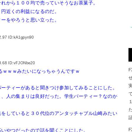
それから１００均で売っていそうなお茶菓子。
０円近くの利益になるのだ。
ィーをやろうと思い立った。
2.97 ID:kA1gpyn90
8.68 ID:vFJONbe20
るｗｗｗみたいになっちゃうんですｗ
パーティーがあると聞きつけ参加してみることにした。
り、人の集まりは良好だった。学生パーティー？なのか
集をしていると３０代位のアンタッチャブル山崎みたい
高いやつだったので話を聞くことにした。