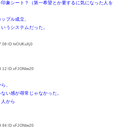
を印象シート？（第一希望とか要するに気になった人を
カップル成立、
というシステムだった。
7.08 ID:hrOUKuXj0
4.12 ID:vFJONbe20
から、
ゃない感が尋常じゃなかった。
４人から
。
9.94 ID:vFJONbe20