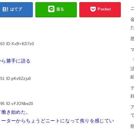
はてブ
送る
Pocket
.63 ID:XxB+KD7z0
から勝手に語る
.51 ID:pKv8Zzju0
.95 ID:vFJONbe20
て働き始めた。
リーターからちょうどニートになって焦りを感じてい