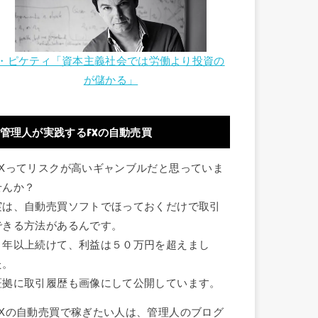
・ピケティ「資本主義社会では労働より投資の
が儲かる」
管理人が実践するFXの自動売買
FXってリスクが高いギャンブルだと思っていま
せんか？
実は、自動売買ソフトでほっておくだけで取引
できる方法があるんです。
１年以上続けて、利益は５０万円を超えまし
た。
証拠に取引履歴も画像にして公開しています。
FXの自動売買で稼ぎたい人は、管理人のブログ