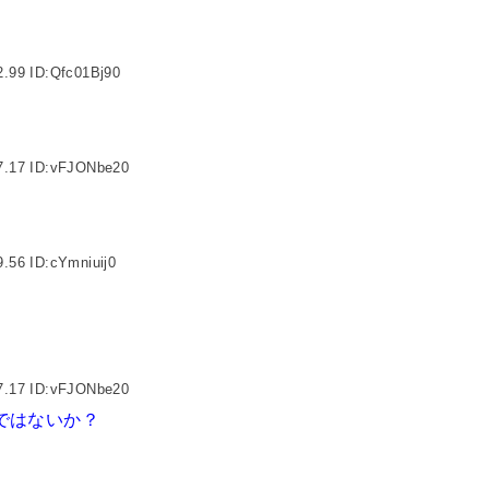
2.99 ID:Qfc01Bj90
7.17 ID:vFJONbe20
.56 ID:cYmniuij0
7.17 ID:vFJONbe20
ではないか？