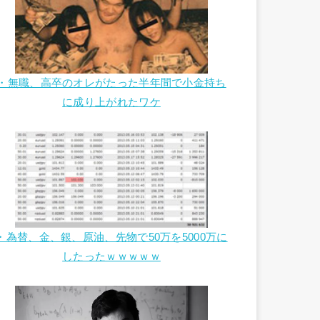
・無職、高卒のオレがたった半年間で小金持ち
に成り上がれたワケ
・為替、金、銀、原油、先物で50万を5000万に
したったｗｗｗｗｗ