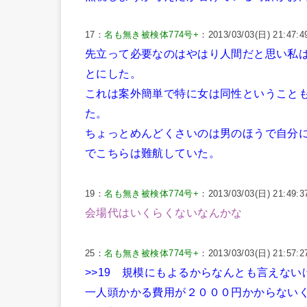
17：
名も無き被検体774号+
：2013/03/03(日) 21:47:4
先立って必要なのはやはり人間だと思い私
とにした。
これは案外簡単で特に女は同性ということ
た。
ちょっとめんどくさいのは男のほうで自分
でこちらは難航していた。
19：
名も無き被検体774号+
：2013/03/03(日) 21:49:3
会場代はいくらくないなんかな
25：
名も無き被検体774号+
：2013/03/03(日) 21:57:2
>>19
規模にもよるからなんとも言えない
一人頭かかる費用が２０００円かからない