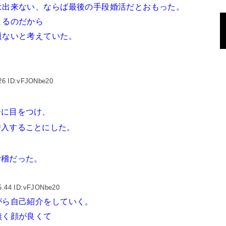
は出来ない、ならば最後の手段婚活だとおもった。
まるのだから
題ないと考えていた。
.26 ID:vFJONbe20
ーに目をつけ、
潜入することにした。
。
滑稽だった。
5.44 ID:vFJONbe20
がら自己紹介をしていく。
無く顔が良くて