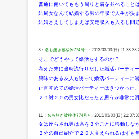
普通に働いてももう周りと肩を並べること
結局女なんて結婚する男の年収で人生が決
結婚さえしてしまえば安定収入も入るし問
8：
名も無き被検体774号+
：2013/03/03(日) 21:33:38
そこでどうやって婚活をするのか？
考えた末に当時流行りだした婚活パーティ
興味のある友人も誘って婚活パーティーに
正直初めての婚活パーティーはきつかった
２０対２０の男女比だったと思うが非常に
11：
名も無き被検体774号+
：2013/03/03(日) 21:37:3
女は座らされ男は席を３分ごとに移動しな
３分の自己紹介で２０人覚えられるはずも