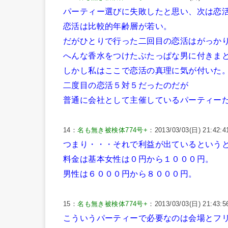
パーティー選びに失敗したと思い、次は恋
恋活は比較的年齢層が若い。
だがひとりで行った二回目の恋活はがっか
へんな香水をつけたぶたっぱな男に付きま
しかし私はここで恋活の真理に気が付いた
二度目の恋活５対５だったのだが
普通に会社として主催しているパーティー
14：
名も無き被検体774号+
：2013/03/03(日) 21:42:4
つまり・・・それで利益が出ているという
料金は基本女性は０円から１０００円。
男性は６０００円から８０００円。
15：
名も無き被検体774号+
：2013/03/03(日) 21:43:5
こういうパーティーで必要なのは会場とフ