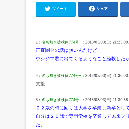
ツイート
シェア
1：
名も無き被検体774号+
：2013/03/03(日) 21:25:08
正直闇金の話は無いんだけど
ウシジマ君に出てくるようなこと経験した
4：
名も無き被検体774号+
：2013/03/03(日) 21:30:00
支援
5：
名も無き被検体774号+
：2013/03/03(日) 21:30:58
２２歳の時に回りは大学を卒業し新卒とし
自分は２０歳で専門学校を卒業して以来フ
た。