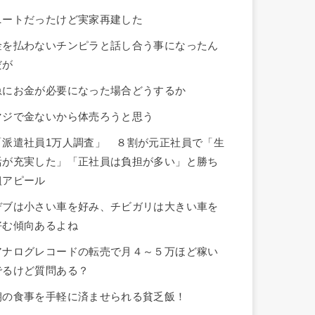
ニートだったけど実家再建した
金を払わないチンピラと話し合う事になったん
だが
急にお金が必要になった場合どうするか
マジで金ないから体売ろうと思う
「派遣社員1万人調査」 ８割が元正社員で「生
活が充実した」「正社員は負担が多い」と勝ち
組アピール
デブは小さい車を好み、チビガリは大きい車を
好む傾向あるよね
アナログレコードの転売で月４～５万ほど稼い
でるけど質問ある？
朝の食事を手軽に済ませられる貧乏飯！