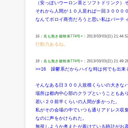
（安っぽいウーロン茶とソフトドリンク）
それから人間が１０人居れば一回３０００
なんてボロイ商売だろうと思い私はパーテ
16：
名も無き被検体774号+
：2013/03/03(日) 21:44:5
行動力あるね。
18：
名も無き被検体774号+
：2013/03/03(日) 21:49:2
>>16
躁鬱系だからハイな時は何でも出来
そんなある日３００人規模くらいの大きな
場所は都内中心部のクラブということもあ
若い２０前半くらいの人間が多かった。
私がその会場の中でいつも通りアドレス収
なのに声をかけられた。
無視しようか考えたが着けている時計がお