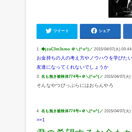
ツイート
シェア
1:
◆jzuC3m3smo ＠＼(^o^)／
2015/04/07(火) 00:44:
お金持ちの人の考え方やノウハウを学びた
友達になってくれないでしょうか
3:
名も無き被検体774号+＠＼(^o^)／
2015/04/07(火) 
そんなやつびっぷらにはおらんやろ
4:
名も無き被検体774号+＠＼(^o^)／
2015/04/07(火) 
>>1