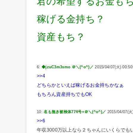
君の希望するお金も
稼げる金持ち？
資産もち？
6:
◆jzuC3m3smo ＠＼(^o^)／
2015/04/07(火) 00:50
>>4
どちらかといえば稼げるお金持ちかなぁ
もちろん資産持ちでもOK
10:
名も無き被検体774号+＠＼(^o^)／
2015/04/07(火)
>>6
年収3000万以上なら２ちゃんにいくらでも