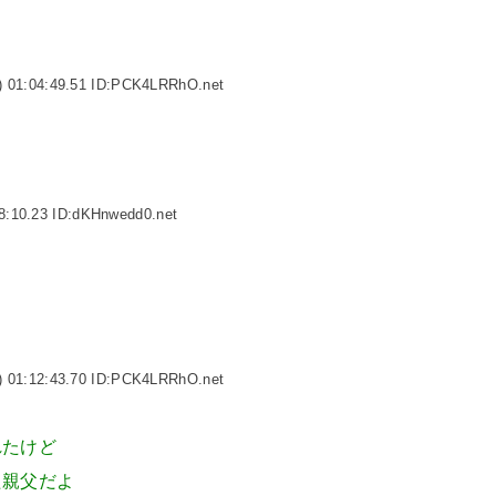
 01:04:49.51 ID:PCK4LRRhO.net
8:10.23 ID:dKHnwedd0.net
 01:12:43.70 ID:PCK4LRRhO.net
れたけど
た親父だよ