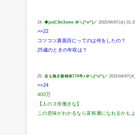
24:
◆jzuC3m3smo ＠＼(^o^)／
2015/04/07(火) 01:25
>>22
コツコツ真面目にってのは何をしたの？
25歳のときの年収は？
25:
名も無き被検体774号+＠＼(^o^)／
2015/04/07(火)
>>24
400万
【人の３倍働きな】
この意味がわかるなら富裕層になれるかも