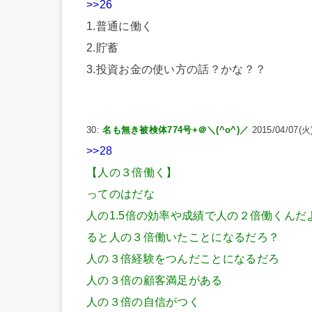
>>26
1.普通に働く
2.貯蓄
3.投資お金の使い方の話？かな？？
30:
名も無き被検体774号+＠＼(^o^)／
2015/04/07(火)
>>28
【人の３倍働く】
ってのはだな
人の1.5倍の効率や成績で人の２倍働くんだ
ると人の３倍働いたことになるだろ？
人の３倍経験をつんだことになるだろ
人の３倍の顧客満足がある
人の３倍の自信がつく