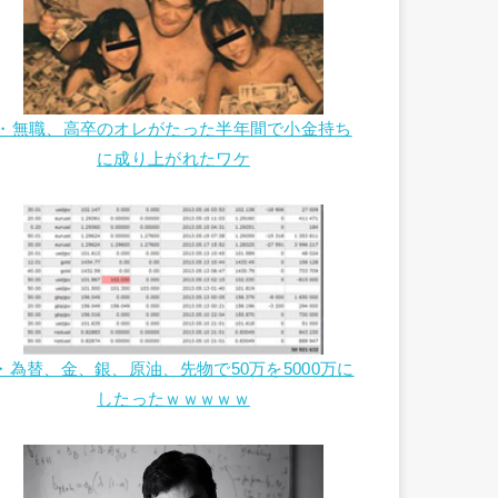
・無職、高卒のオレがたった半年間で小金持ち
に成り上がれたワケ
・為替、金、銀、原油、先物で50万を5000万に
したったｗｗｗｗｗ