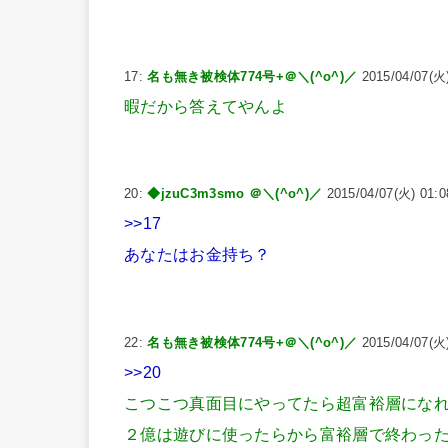
17:
名も無き被検体774号+＠＼(^o^)／
2015/04/07(火)
暇だから答えてやんよ
20:
◆jzuC3m3smo ＠＼(^o^)／
2015/04/07(火) 01:0
>>17
あなたはお金持ち？
22:
名も無き被検体774号+＠＼(^o^)／
2015/04/07(火)
>>20
こつこつ真面目にやってたら超富裕層にな
２億は遊びに使ったらから富裕層で終わっ