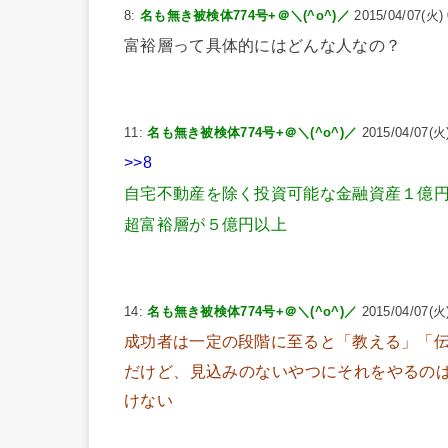
8:
名も無き被検体774号+＠＼(^o^)／
2015/04/07(火) 
富裕層って具体的にはどんな人なの？
11:
名も無き被検体774号+＠＼(^o^)／
2015/04/07(火)
>>8
自宅不動産を除く投資可能な金融資産１億
超富裕層が５億円以上
14:
名も無き被検体774号+＠＼(^o^)／
2015/04/07(火)
成功者は一定の段階に至ると「教える」「
だけど、見込みのないやつにそれをやるの
けない