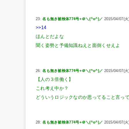
23:
名も無き被検体774号+＠＼(^o^)／
2015/04/07(火)
>>14
ほんとだよな
聞く姿勢と予備知識ねえと面倒くせえよ
26:
名も無き被検体774号+＠＼(^o^)／
2015/04/07(火)
【人の３倍働く】
これ考え中か？
どういうロジックなのか思ってること言っ
28:
名も無き被検体774号+＠＼(^o^)／
2015/04/07(火