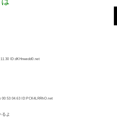
ちは
:11.30 ID:dKHnwedd0.net
 00:53:04.63 ID:PCK4LRRhO.net
いるよ