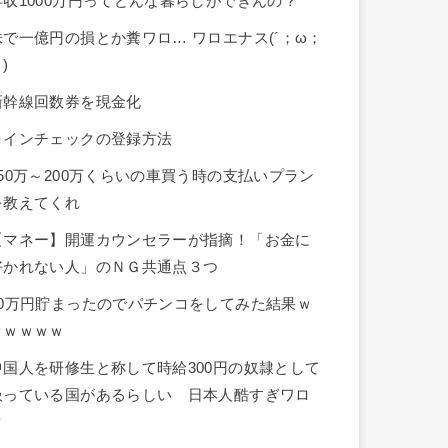
年収1000万円ってどんな暮らしができんの？
株で一億円の損とか糞ワロ… ワロエナス(´；ω；
)
新幹線回数券を現金化
コインチェックの登録方法
150万～200万くらいの車買う時の支払いプラン
を教えてくれ
【マネー】開運カウンセラーが指摘！「お金に
好かれない人」のＮＧ共通点３つ
10万円貯まったのでパチンコをしてみた結果ｗ
ｗｗｗｗｗ
中国人を研修生と称して時給300円の奴隷として
扱っている国があるらしい 日本人酷すぎワロ
タ