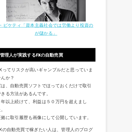
・ピケティ「資本主義社会では労働より投資の
が儲かる」
管理人が実践するFXの自動売買
FXってリスクが高いギャンブルだと思っていま
せんか？
実は、自動売買ソフトでほっておくだけで取引
できる方法があるんです。
１年以上続けて、利益は５０万円を超えまし
た。
証拠に取引履歴も画像にして公開しています。
FXの自動売買で稼ぎたい人は、管理人のブログ