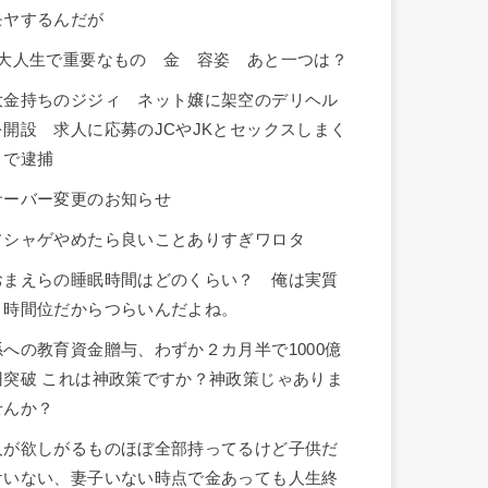
モヤするんだが
3大人生で重要なもの 金 容姿 あと一つは？
大金持ちのジジィ ネット嬢に架空のデリヘル
を開設 求人に応募のJCやJKとセックスしまく
りで逮捕
サーバー変更のお知らせ
ソシャゲやめたら良いことありすぎワロタ
おまえらの睡眠時間はどのくらい？ 俺は実質
３時間位だからつらいんだよね。
孫への教育資金贈与、わずか２カ月半で1000億
円突破 これは神政策ですか？神政策じゃありま
せんか？
人が欲しがるものほぼ全部持ってるけど子供だ
けいない、妻子いない時点で金あっても人生終