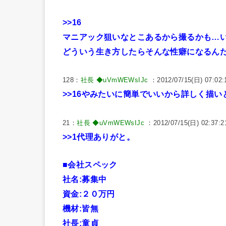
>>16
マニアック狙いなとこあるから撮るかも…
どういう生き方したらそんな性癖になるん
128：
社長 ◆uVmWEWsIJc
：2012/07/15(日) 07:02:
>>16
やみたいに簡単でいいから詳しく描い
21：
社長 ◆uVmWEWsIJc
：2012/07/15(日) 02:37:2
>>1
代理ありがと。
■会社スペック
社名:募集中
資金:２０万円
機材:皆無
社長:童貞