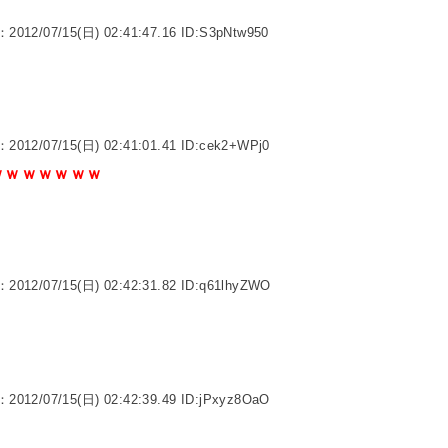
：2012/07/15(日) 02:41:47.16 ID:S3pNtw950
：2012/07/15(日) 02:41:01.41 ID:cek2+WPj0
ｗｗｗｗｗｗｗ
：2012/07/15(日) 02:42:31.82 ID:q61lhyZWO
る
：2012/07/15(日) 02:42:39.49 ID:jPxyz8OaO