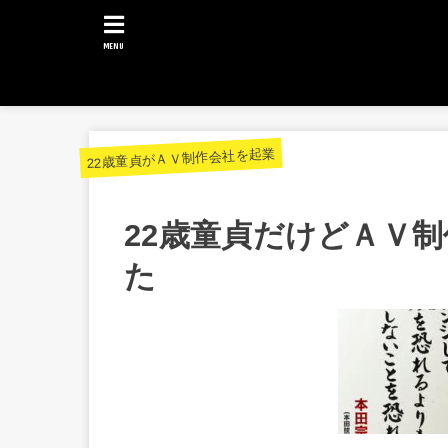
MENU
22歳童貞がＡＶ制作会社を起業
22歳童貞だけどＡＶ
た