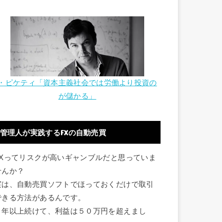
・ピケティ「資本主義社会では労働より投資の
が儲かる」
管理人が実践するFXの自動売買
FXってリスクが高いギャンブルだと思っていま
せんか？
実は、自動売買ソフトでほっておくだけで取引
できる方法があるんです。
１年以上続けて、利益は５０万円を超えまし