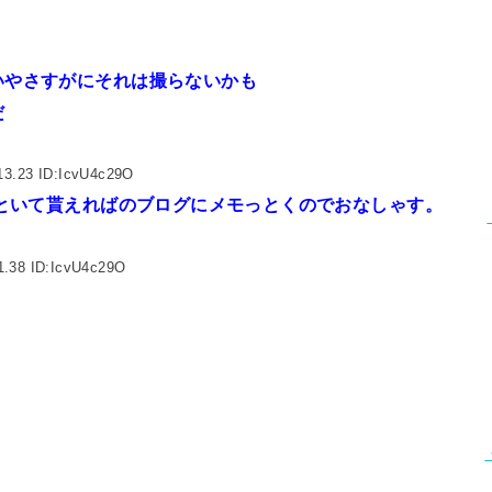
いやさすがにそれは撮らないかも
だ
13.23 ID:IcvU4c29O
といて貰えればのブログにメモっとくのでおなしゃす。
1.38 ID:IcvU4c29O