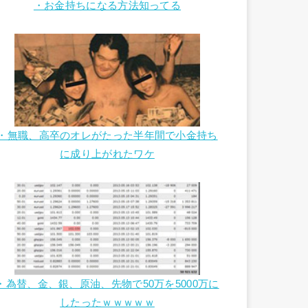
・お金持ちになる方法知ってる
・無職、高卒のオレがたった半年間で小金持ち
に成り上がれたワケ
・為替、金、銀、原油、先物で50万を5000万に
したったｗｗｗｗｗ