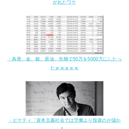
がれたワケ
・為替、金、銀、原油、先物で50万を5000万にしたっ
たｗｗｗｗｗ
・ピケティ「資本主義社会では労働より投資のが儲か