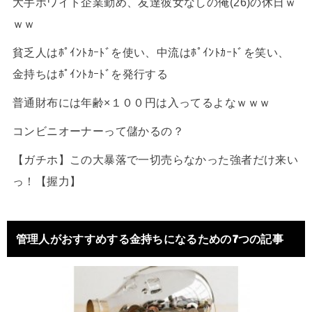
大手ホワイト企業勤め、友達彼女なしの俺(26)の休日ｗ
ｗｗ
貧乏人はﾎﾟｲﾝﾄｶｰﾄﾞを使い、中流はﾎﾟｲﾝﾄｶｰﾄﾞを笑い、
金持ちはﾎﾟｲﾝﾄｶｰﾄﾞを発行する
普通財布には年齢×１００円は入ってるよなｗｗｗ
コンビニオーナーって儲かるの？
【ガチホ】この大暴落で一切売らなかった強者だけ来い
っ！【握力】
管理人がおすすめする金持ちになるための7つの記事