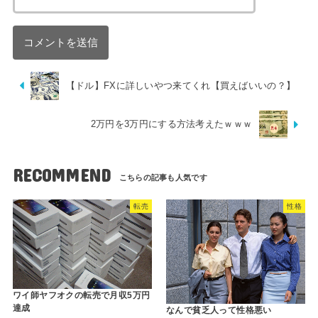
【ドル】FXに詳しいやつ来てくれ【買えばいいの？】
2万円を3万円にする方法考えたｗｗｗ
RECOMMEND
転売
性格
ワイ師ヤフオクの転売で月収5万円
達成
なんで貧乏人って性格悪い