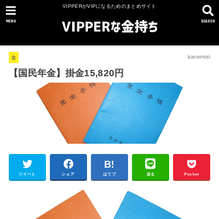
VIPPERがVIPになるためのまとめサイト
MENU
SEARCH
kanemoti
金
【国民年金】掛金15,820円
ツイート
シェア
はてブ
送る
Pocket