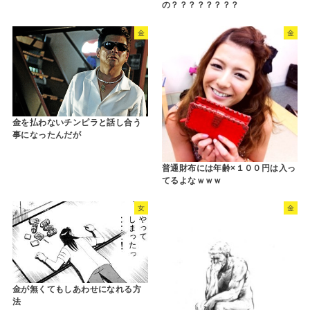
の？？？？？？？？
金
金
金を払わないチンピラと話し合う
事になったんだが
普通財布には年齢×１００円は入っ
てるよなｗｗｗ
女
金
金が無くてもしあわせになれる方
法