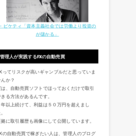
・ピケティ「資本主義社会では労働より投資の
が儲かる」
管理人が実践するFXの自動売買
FXってリスクが高いギャンブルだと思っていま
せんか？
実は、自動売買ソフトでほっておくだけで取引
できる方法があるんです。
１年以上続けて、利益は５０万円を超えまし
た。
証拠に取引履歴も画像にして公開しています。
FXの自動売買で稼ぎたい人は、管理人のブログ