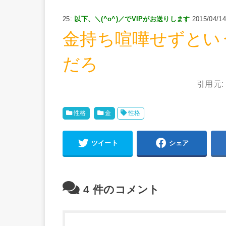
25:
以下、＼(^o^)／でVIPがお送りします
2015/04/14
金持ち喧嘩せずとい
だろ
引用元
性格
金
性格
ツイート
シェア
4
件のコメント