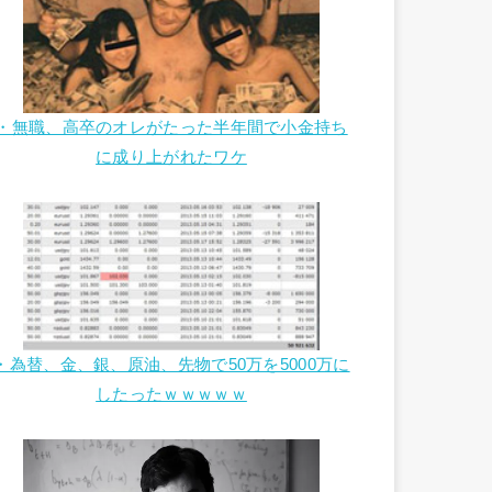
・無職、高卒のオレがたった半年間で小金持ち
に成り上がれたワケ
・為替、金、銀、原油、先物で50万を5000万に
したったｗｗｗｗｗ