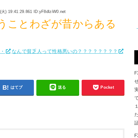
(火) 19:41:29.861 ID:yF8dlziW0.net
うことわざが昔からある
:
・
なんで貧乏人って性格悪いの？？？？？？？？
はてブ
送る
Pocket