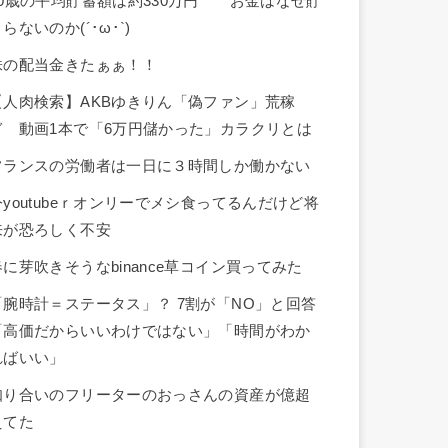
30歳の平均貯蓄額は約330万円 お金はなぜ貯
らないのか(´･ω･`)
株の配当金きたぁぁ！！
【人肉検索】AKBゆきりん「偽ファン」荒稼
ぎ 動画1本で「6万円儲かった」カラクリとは
フランスの労働者は一日に３時間しか働かない
今youtubeｒオンリーでメシ食ってるんだけど将
来が恐ろしく不安
春に芽吹きそうなbinance草コイン買ってみた
「腕時計＝ステータス」？ 7割が「NO」と回答
「高価だからいいわけではない」「時間がわか
ればいい」
知り合いのフリーターのおっさんの資産が億超
えてた