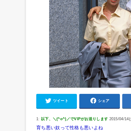
ツイート
シェア
1:
以下、＼(^o^)／でVIPがお送りします
2015/04/14(
育ち悪い奴って性格も悪いよね