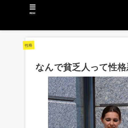
MENU
性格
なんで貧乏人って性格