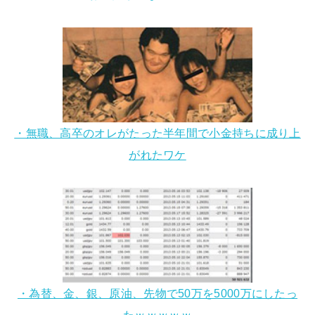
・無職、高卒のオレがたった半年間で小金持ちに成り上
がれたワケ
・為替、金、銀、原油、先物で50万を5000万にしたっ
たｗｗｗｗｗ