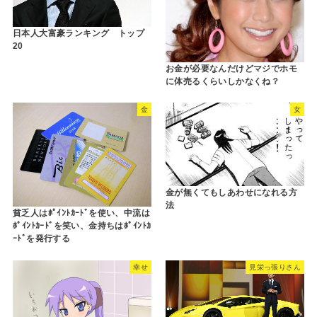
日本人大富豪ランキング トップ
20
お金が必要なんだけどマジでホモ
に体売るくらいしかなくね？
金
女
金が無くてもしあわせになれる方
法
貧乏人はﾎﾟｲﾝﾄｶｰﾄﾞを使い、中流は
ﾎﾟｲﾝﾄｶｰﾄﾞを笑い、金持ちはﾎﾟｲﾝﾄｶ
ｰﾄﾞを発行する
幸せ
見栄っ張りさん