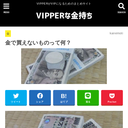
VIPPERがVIPになるためのまとめサイト
MENU
SEARCH
kanemoti
金
金で買えないものって何？
ツイート
シェア
はてブ
送る
Pocket