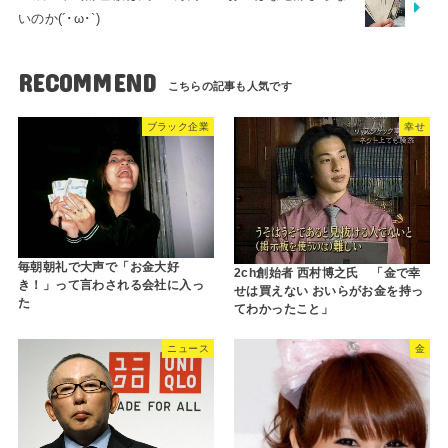
いのか(´･ω･`)
RECOMMEND
ブラック企業
幸せ
毎朝朝礼で大声で「お金大好
2ch創始者 西村博之氏 「金で幸
き！」って言わされる会社に入っ
せは買えない おいらがお金を持っ
た
てわかったこと」
ニュース
金