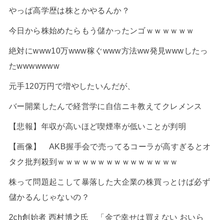
やっぱ高学歴は株とかやるんか？
今日から株始めたらもう儲かったンゴｗｗｗｗｗｗ
絶対にwww10万www稼ぐwww方法ww発見wwwしたっ
たwwwwwww
元手120万円で増やしたいんだが、
バー開業したんで経営学に自信ニキ教えてクレメンス
【悲報】年収が高いほど喫煙率が低いことが判明
【画像】 AKB握手会で売ってるコーラが高すぎるとオ
タク批判殺到ｗｗｗｗｗｗｗｗｗｗｗｗｗｗｗ
株って問題起こして暴落した大企業の株買っとけば必ず
儲かるんじゃないの？
2ch創始者 西村博之氏 「金で幸せは買えない おいら