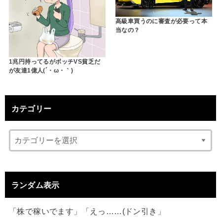
高級車買うのに審査が必要って本
当なの？
1兆円持ってるがボッチVS貧乏だ
が友達1億人(´・ω・｀)
カテゴリー
ランダム表示
「株で稼いでます」「えっ……(ドン引き」