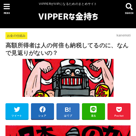
VIPPERがVIPになるためのまとめサイト
MENU
SEARCH
kanemoti
お金の仕組み
高額所得者は人の何倍も納税してるのに、なん
で見返りがないの？
ツイート
シェア
はてブ
送る
Pocket