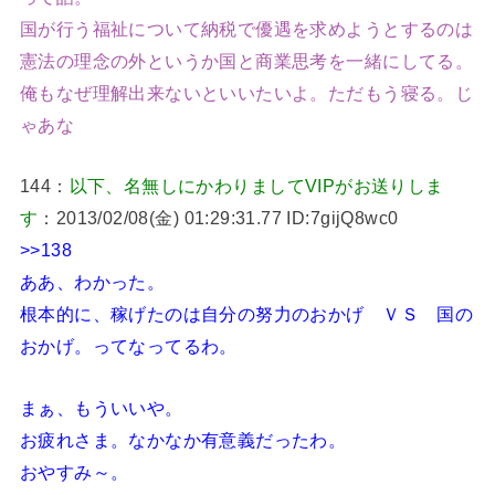
国が行う福祉について納税で優遇を求めようとするのは
憲法の理念の外というか国と商業思考を一緒にしてる。
俺もなぜ理解出来ないといいたいよ。ただもう寝る。じ
ゃあな
144：
以下、名無しにかわりましてVIPがお送りしま
す
：2013/02/08(金) 01:29:31.77 ID:7gijQ8wc0
>>138
ああ、わかった。
根本的に、稼げたのは自分の努力のおかげ ＶＳ 国の
おかげ。ってなってるわ。
まぁ、もういいや。
お疲れさま。なかなか有意義だったわ。
おやすみ～。