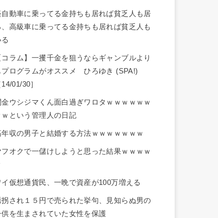
軽自動車に乗ってる金持ちも居れば貧乏人も居
る、高級車に乗ってる金持ちも居れば貧乏人も
いる
【コラム】一攫千金を狙うならギャンブルより
もプログラムがオススメ ひろゆき (SPA!)
14/01/30］
闇金ウシジマくん面白過ぎワロタｗｗｗｗｗｗ
ｗｗという管理人の日記
高年収の男子と結婚する方法ｗｗｗｗｗｗｗ
ヤフオクで一儲けしようと思った結果ｗｗｗｗ
ｗ
ワイ仮想通貨民、一晩で資産が100万増える
誘拐され１５円で売られた挙句、見知らぬ男の
子供を生まされていた女性を保護