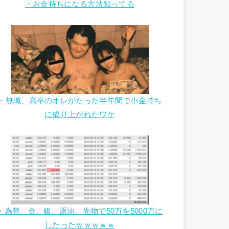
・お金持ちになる方法知ってる
・無職、高卒のオレがたった半年間で小金持ち
に成り上がれたワケ
・為替、金、銀、原油、先物で50万を5000万に
したったｗｗｗｗｗ