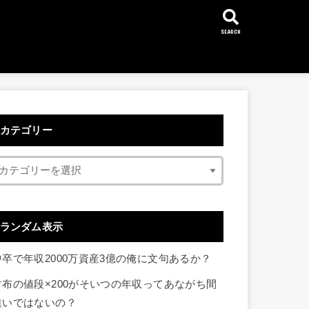
SEARCH
カテゴリー
ランダム表示
中卒で年収2000万資産3億の俺に文句あるか？
財布の値段×200がそいつの年収ってあながち間
違いではないの？