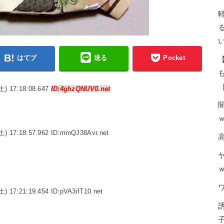
はてブ
送る
Pocket
［
土) 17:18:08.647
ID:4ghzQNUV0.net
土) 17:18:57.962 ID:mmQJ38Avr.net
土) 17:21:19.454 ID:pVA3ifT10.net