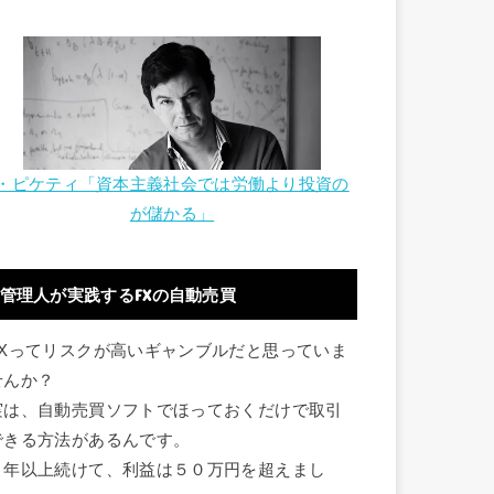
・ピケティ「資本主義社会では労働より投資の
が儲かる」
管理人が実践するFXの自動売買
FXってリスクが高いギャンブルだと思っていま
せんか？
実は、自動売買ソフトでほっておくだけで取引
できる方法があるんです。
１年以上続けて、利益は５０万円を超えまし