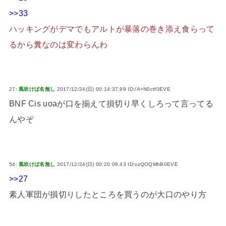
>>33
ハッキングがデマでもアルトが暴落の巻き添え食らって
るから糞なのは変わらんわ
27:
風吹けば名無し
2017/12/24(日) 00:14:37.99 ID:/A+N0ctf0EVE
BNF Cis uoaが口を揃えて損切り早くしろって言ってる
んやぞ
54:
風吹けば名無し
2017/12/24(日) 00:20:06.43 ID:vzQOQMhB0EVE
>>27
素人軍団が損切りしたところを買うのが大口のやり方