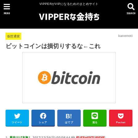
VIPPERがVIPになるためのまとめサイト
MENU
SEARCH
kanemoti
仮想通貨
ビットコインは損切りするな←これ
ツイート
シェア
はてブ
送る
Pocket
1:
風吹けば名無し
2017/12/24(日) 00:06:44.89
ID:ESpYVTLI0EVE