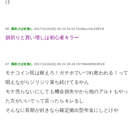
け
66:
風吹けば名無し
2017/12/24(日) 00:22:01.02 ID:Wpcu/UL20EVE
損切りと買い増しは初心者キラー
67:
風吹けば名無し
2017/12/24(日) 00:22:26.36 ID:TINnNRXE0EVE
モナコイン民は耐えろ！ガチホでいづれ救われる！って
唱えながらジリジリ落ち続けてるやん
モナ売らないにしても機会損失やから他のアルトもやっ
た方がいいでって言ったらキレるし
そんなに長期が好きなら確定拠出型年金にしとけや