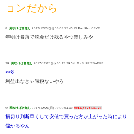
ョンだから
8:
風吹けば名無し
2017/12/24(日) 00:08:55.45 ID:Bwn9frzd0EVE
年明け暴落で税金だけ残るやつ楽しみや
30:
風吹けば名無し
2017/12/24(日) 00:15:29.54 ID:vBn9RfESaEVE
>>8
利益出なきゃ課税ないやろ
9:
風吹けば名無し
2017/12/24(日) 00:09:04.40
ID:ESpYVTLI0EVE
損切り判断早くして安値で買った方が上がった時により
儲かるやん