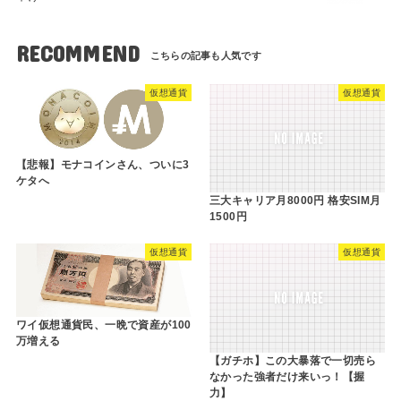
RECOMMEND
仮想通貨
仮想通貨
【悲報】モナコインさん、ついに3
ケタへ
三大キャリア月8000円 格安SIM月
1500円
仮想通貨
仮想通貨
ワイ仮想通貨民、一晩で資産が100
万増える
【ガチホ】この大暴落で一切売ら
なかった強者だけ来いっ！【握
力】