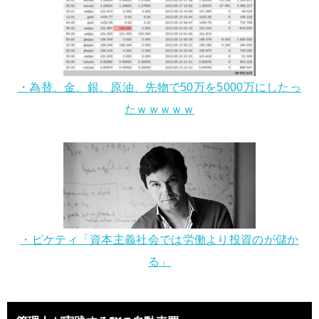
・為替、金、銀、原油、先物で50万を5000万にしたっ
たｗｗｗｗｗ
・ピケティ「資本主義社会では労働より投資のが儲か
る」