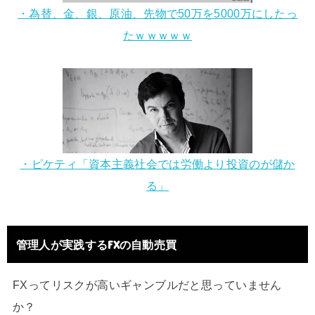
・為替、金、銀、原油、先物で50万を5000万にしたっ
たｗｗｗｗｗ
・ピケティ「資本主義社会では労働より投資のが儲か
る」
管理人が実践するFXの自動売買
FXってリスクが高いギャンブルだと思っていません
か？