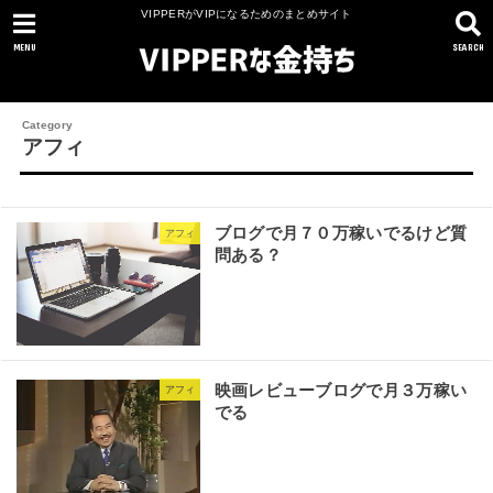
VIPPERがVIPになるためのまとめサイト
MENU
SEARCH
アフィ
ブログで月７０万稼いでるけど質
アフィ
問ある？
映画レビューブログで月３万稼い
アフィ
でる