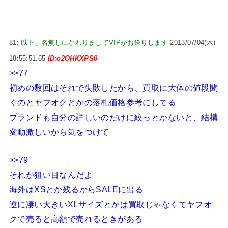
81:
以下、名無しにかわりましてVIPがお送りします
2013/07/04(木)
18:55:51.65
ID:o2OHKXPS0
>>77
初めの数回はそれで失敗したから、買取に大体の値段聞
くのとヤフオクとかの落札価格参考にしてる
ブランドも自分の詳しいのだけに絞っとかないと、結構
変動激しいから気をつけて
>>79
それが狙い目なんだよ
海外はXSとか残るからSALEに出る
逆に凄い大きいXLサイズとかは買取じゃなくてヤフオ
クで売ると高額で売れるときがある