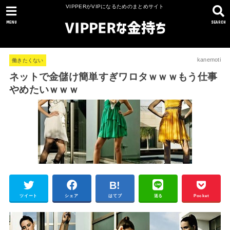
VIPPERがVIPになるためのまとめサイト
MENU
SEARCH
kanemoti
働きたくない
ネットで金儲け簡単すぎワロタｗｗｗもう仕事
やめたいｗｗｗ
ツイート
シェア
はてブ
送る
Pocket