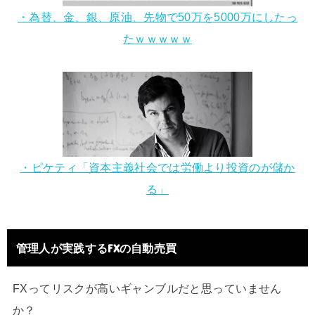
・為替、金、銀、原油、先物で50万を5000万にしたっ
たｗｗｗｗｗ
・ピケティ「資本主義社会では労働より投資のが儲か
る」
管理人が実践するFXの自動売買
FXってリスクが高いギャンブルだと思っていません
か？