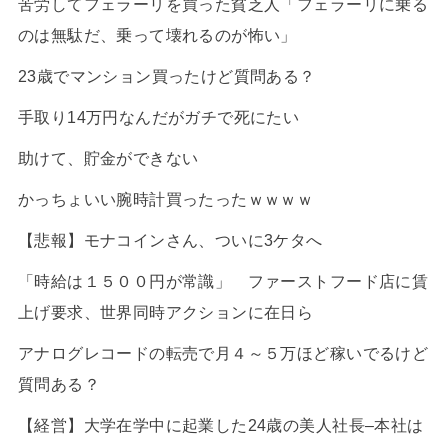
苦労してフェラーリを買った貧乏人「フェラーリに乗る
のは無駄だ、乗って壊れるのが怖い」
23歳でマンション買ったけど質問ある？
手取り14万円なんだがガチで死にたい
助けて、貯金ができない
かっちょいい腕時計買ったったｗｗｗｗ
【悲報】モナコインさん、ついに3ケタへ
「時給は１５００円が常識」 ファーストフード店に賃
上げ要求、世界同時アクションに在日ら
アナログレコードの転売で月４～５万ほど稼いでるけど
質問ある？
【経営】大学在学中に起業した24歳の美人社長–本社は