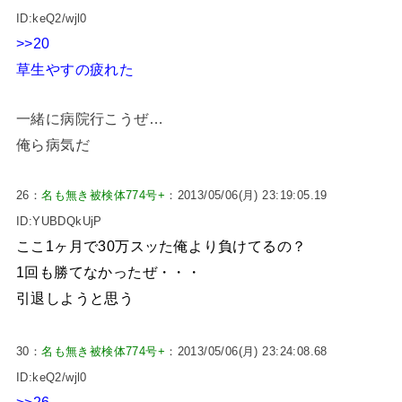
ID:keQ2/wjl0
>>20
草生やすの疲れた
一緒に病院行こうぜ…
俺ら病気だ
26：
名も無き被検体774号+
：2013/05/06(月) 23:19:05.19
ID:YUBDQkUjP
ここ1ヶ月で30万スッた俺より負けてるの？
1回も勝てなかったぜ・・・
引退しようと思う
30：
名も無き被検体774号+
：2013/05/06(月) 23:24:08.68
ID:keQ2/wjl0