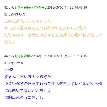
42：
名も無き被検体774号+
：2013/05/06(月) 23:44:47.19
ID:LzV63rUcO
ごめん茶化してわるかった
すっぱり辞めれるんなら辞めた方がいいと思う
ただ今のスロは糞だけどやり方次第で小遣い稼ぎ位には
なるよ
44：
名も無き被検体774号+
：2013/05/06(月) 23:57:14.15
ID:keQ2/wjl0
>>42
すまん、言い方キツ過ぎた
小遣い稼ぎの感覚で行って生活費無くすレベルだから俺
には向いてないだと思うよ
自制出来そうに無いし