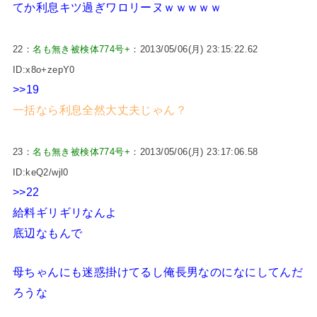
てか利息キツ過ぎワロリーヌｗｗｗｗｗ
22：
名も無き被検体774号+
：2013/05/06(月) 23:15:22.62
ID:x8o+zepY0
>>19
一括なら利息全然大丈夫じゃん？
23：
名も無き被検体774号+
：2013/05/06(月) 23:17:06.58
ID:keQ2/wjl0
>>22
給料ギリギリなんよ
底辺なもんで
母ちゃんにも迷惑掛けてるし俺長男なのになにしてんだ
ろうな