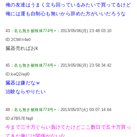
俺の友達はうまく立ち回っているみたいで買ってるけど
俺には運も自制心も無いから辞めた方がいいだろうな
43：
名も無き被検体774号+
：2013/05/06(月) 23:48:03.10
ID:2CW//r4e0
臓器売ればおk
45：
名も無き被検体774号+
：2013/05/06(月) 23:58:34.42
ID:keQ2/wjl0
臓器は嫌だなｗ
治験ならやりたい
48：
名も無き被検体774号+
：2013/05/07(火) 00:07:14.64
ID:d7B57ENq0
今まで三十万ぐらい負けてたけどここ数日で五十万買っ
てきた俺には関係がないな