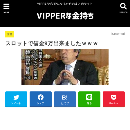
VIPPERがVIPになるためのまとめサイト
MENU
SEARCH
kanemoti
借金
スロットで借金9万出来ましたｗｗｗ
ツイート
シェア
はてブ
送る
Pocket