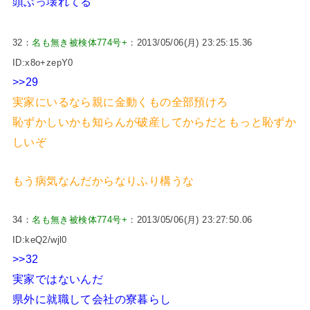
頭ぶっ壊れてる
32：
名も無き被検体774号+
：2013/05/06(月) 23:25:15.36
ID:x8o+zepY0
>>29
実家にいるなら親に金動くもの全部預けろ
恥ずかしいかも知らんが破産してからだともっと恥ずか
しいぞ
もう病気なんだからなりふり構うな
34：
名も無き被検体774号+
：2013/05/06(月) 23:27:50.06
ID:keQ2/wjl0
>>32
実家ではないんだ
県外に就職して会社の寮暮らし