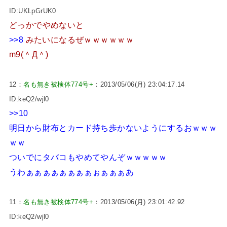
ID:UKLpGrUK0
どっかでやめないと
>>8
みたいになるぜｗｗｗｗｗｗ
m9(＾Д＾)
12：
名も無き被検体774号+
：2013/05/06(月) 23:04:17.14
ID:keQ2/wjl0
>>10
明日から財布とカード持ち歩かないようにするおｗｗｗ
ｗｗ
ついでにタバコもやめてやんぞｗｗｗｗｗ
うわぁぁぁぁぁぁぁぁぉぁぁぁあ
11：
名も無き被検体774号+
：2013/05/06(月) 23:01:42.92
ID:keQ2/wjl0