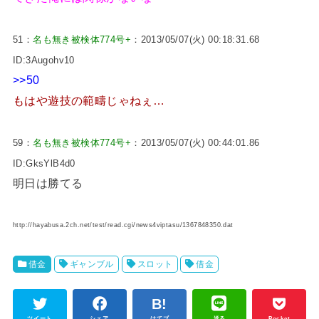
51：
名も無き被検体774号+
：2013/05/07(火) 00:18:31.68
ID:3Augohv10
>>50
もはや遊技の範疇じゃねぇ…
59：
名も無き被検体774号+
：2013/05/07(火) 00:44:01.86
ID:GksYlB4d0
明日は勝てる
http://hayabusa.2ch.net/test/read.cgi/news4viptasu/1367848350.dat
借金
ギャンブル
スロット
借金
ツイート
シェア
はてブ
送る
Pocket