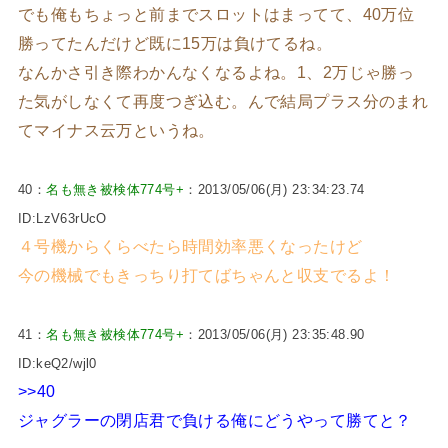
でも俺もちょっと前までスロットはまってて、40万位
勝ってたんだけど既に15万は負けてるね。
なんかさ引き際わかんなくなるよね。1、2万じゃ勝っ
た気がしなくて再度つぎ込む。んで結局プラス分のまれ
てマイナス云万というね。
40：
名も無き被検体774号+
：2013/05/06(月) 23:34:23.74
ID:LzV63rUcO
４号機からくらべたら時間効率悪くなったけど
今の機械でもきっちり打てばちゃんと収支でるよ！
41：
名も無き被検体774号+
：2013/05/06(月) 23:35:48.90
ID:keQ2/wjl0
>>40
ジャグラーの閉店君で負ける俺にどうやって勝てと？