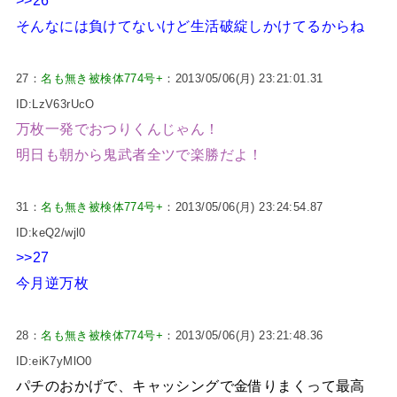
>>26
そんなには負けてないけど生活破綻しかけてるからね
27：
名も無き被検体774号+
：2013/05/06(月) 23:21:01.31
ID:LzV63rUcO
万枚一発でおつりくんじゃん！
明日も朝から鬼武者全ツで楽勝だよ！
31：
名も無き被検体774号+
：2013/05/06(月) 23:24:54.87
ID:keQ2/wjl0
>>27
今月逆万枚
28：
名も無き被検体774号+
：2013/05/06(月) 23:21:48.36
ID:eiK7yMlO0
パチのおかげで、キャッシングで金借りまくって最高