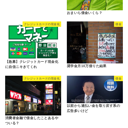
おまいら借金いくら？
クレジットカードの現金化
借金
【急募】クレジットカード現金化
奨学金月10万借りた結果
に自信ニキきてくれ
クレジットカードの現金化
借金
以前から過払い金を取り戻す系の
広告多いけど
消費者金融で借金したことあるや
ついる？