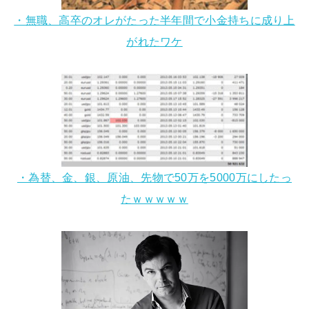
・無職、高卒のオレがたった半年間で小金持ちに成り上
がれたワケ
・為替、金、銀、原油、先物で50万を5000万にしたっ
たｗｗｗｗｗ