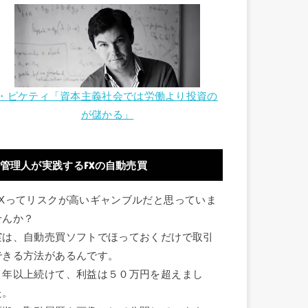
・ピケティ「資本主義社会では労働より投資の
が儲かる」
管理人が実践するFXの自動売買
FXってリスクが高いギャンブルだと思っていま
せんか？
実は、自動売買ソフトでほっておくだけで取引
できる方法があるんです。
１年以上続けて、利益は５０万円を超えまし
た。