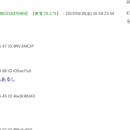
6865316476484】 【東電 76.1 %】
：2013/04/26(金) 16:59:23.54
5.47 ID:4RVJiMCtP
.98 ID:lO5esl7u0
もあるし
5.45 ID:4Iw2kWUA0
8.07 ID:fP8n6qD/0