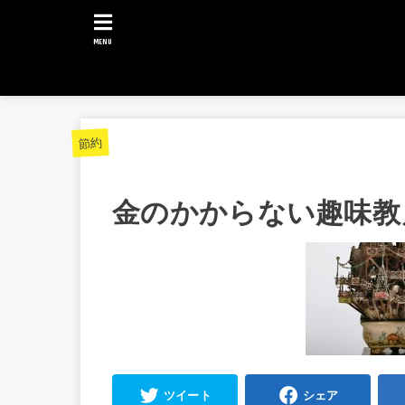
MENU
節約
金のかからない趣味教
ツイート
シェア