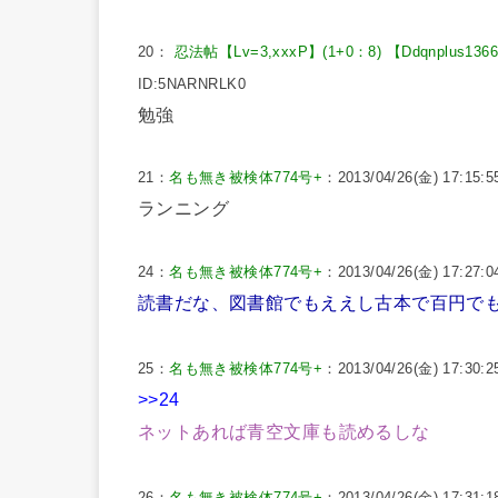
20：
忍法帖【Lv=3,xxxP】(1+0：8) 【Ddqnplus136
ID:5NARNRLK0
勉強
21：
名も無き被検体774号+
：2013/04/26(金) 17:15:5
ランニング
24：
名も無き被検体774号+
：2013/04/26(金) 17:27:04
読書だな、図書館でもええし古本で百円で
25：
名も無き被検体774号+
：2013/04/26(金) 17:30:2
>>24
ネットあれば青空文庫も読めるしな
26：
名も無き被検体774号+
：2013/04/26(金) 17:31:1