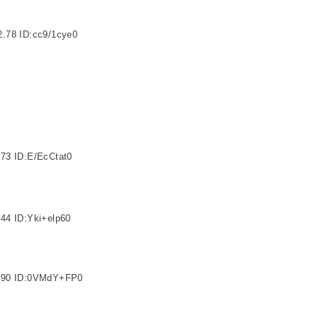
.78 ID:cc9/1cye0
73 ID:E/EcCtat0
44 ID:Yki+elp60
4.90 ID:0VMdY+FP0