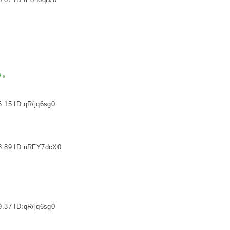
る。
.15 ID:qR/jq6sg0
8.89 ID:uRFY7dcX0
.37 ID:qR/jq6sg0