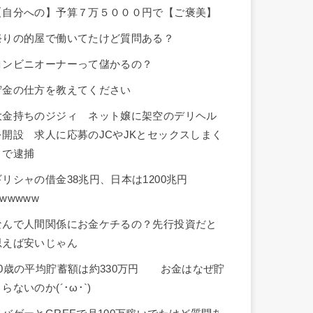
【自分への】予算７万５０００円で【ご褒美】
祭りの的屋で働いてたけど質問ある？
コンビニオーナーって儲かるの？
貯金の仕方を教えてください
大金持ちのジジィ ネット嬢に架空のデリヘル
を開設 求人に応募のJCやJKとセックスしまく
りで逮捕
ギリシャの借金38兆円、日本は1200兆円
wwwww
なんで人間関係にお金ケチるの？先行投資だと
思えば安いじゃん
30歳の平均貯蓄額は約330万円 お金はなぜ貯
らないのか(´･ω･`)