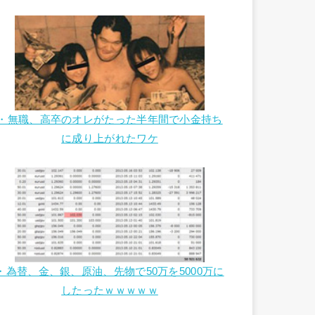
・無職、高卒のオレがたった半年間で小金持ち
に成り上がれたワケ
・為替、金、銀、原油、先物で50万を5000万に
したったｗｗｗｗｗ