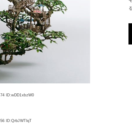
9.74 ID:wDD1xbzW0
.56 ID:QrbJWTlqT