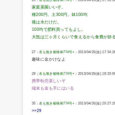
家庭菜園いいぞ。
種200円、土300円、鉢100均
後は水だけだ。
100均で肥料買ってもよし。
大抵は三ヶ月くらいで食えるから食費が捗
27：
名も無き被検体774号+
：2013/04/26(金) 17:34:26
趣味に金かけなよ
29：
名も無き被検体774号+
：2013/04/26(金) 18:33:0
携帯転売楽しいぞ
端末も金も手にはいる
35：
名も無き被検体774号+
：2013/04/26(金) 20:27:29
>>29