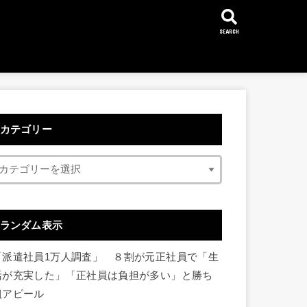
SEARCH
カテゴリー
ランダム表示
「派遣社員1万人調査」 ８割が元正社員で「生
活が充実した」「正社員は負担が多い」と勝ち
組アピール