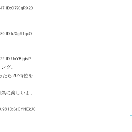
.47 ID:O79JqRX20
.89 ID:k/XgR1qxO
.22 ID:UxYBjqtvP
リング。
たら20?q位を
何気に楽しいよ。
9.98 ID:6zCYNEkJ0