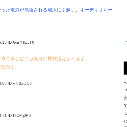
に合った電気が供給される場所に引越し、オーディオルー
6.18 ID:Gm7HfZvT0
家庭で楽しむには充分な機材揃えられるよ。
充分だよ。
0.98 ID:vTfBzd/C0
.71 ID:HlCPjj3P0