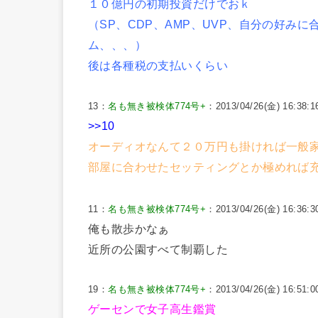
１０億円の初期投資だけでおｋ
（SP、CDP、AMP、UVP、自分の好み
ム、、、）
後は各種税の支払いくらい
13：
名も無き被検体774号+
：2013/04/26(金) 16:38:1
>>10
オーディオなんて２０万円も掛ければ一般
部屋に合わせたセッティングとか極めれば
11：
名も無き被検体774号+
：2013/04/26(金) 16:36:3
俺も散歩かなぁ
近所の公園すべて制覇した
19：
名も無き被検体774号+
：2013/04/26(金) 16:51:00
ゲーセンで女子高生鑑賞