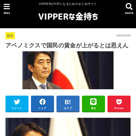
VIPPERがVIPになるためのまとめサイト
MENU
SEARCH
kanemoti
経済
アベノミクスで国民の賃金が上がるとは思えん
ツイート
シェア
はてブ
送る
Pocket