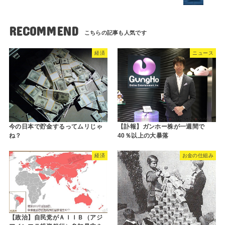
RECOMMEND
経済
ニュース
【訃報】ガンホー株が一週間で
今の日本で貯金するってムリじゃ
40％以上の大暴落
ね？
経済
お金の仕組み
【政治】自民党がＡＩＩＢ（アジ