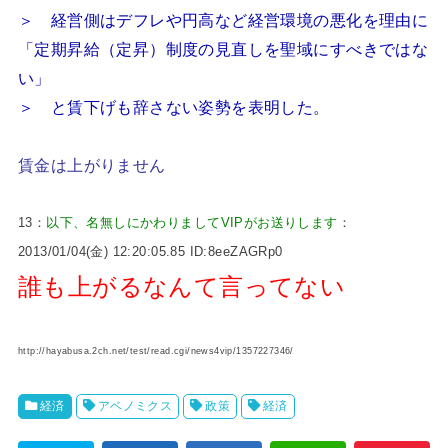
＞ 経営側はデフレや円高など経営環境の悪化を理由に
「定期昇給（定昇）制度の見直しを聖域にすべきではな
い」
＞ と賃下げも辞さない姿勢を表明した。
賃金は上がりません
13：
以下、名無しにかわりましてVIPがお送りします
：
2013/01/04(金) 12:20:05.85 ID:8eeZAGRp0
誰も上がるなんて言ってない
http://hayabusa.2ch.net/test/read.cgi/news4vip/1357227346/
経済
アベノミクス
政策
経済