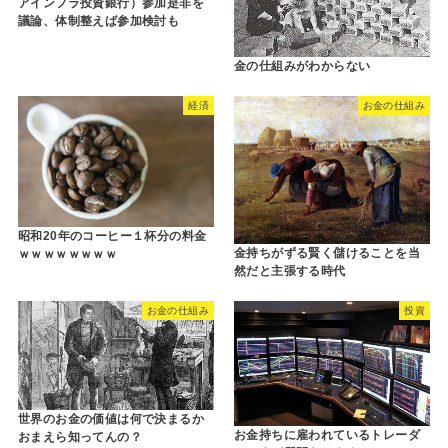
アインフラ投資銀行）参加是非を
議論、体制整えば参加検討も
金の仕組みがわからない
経済
お金の仕組み
昭和20年のコーヒー１杯分の料金
金持ちがずる賢く儲けることを当
ｗｗｗｗｗｗｗｗ
然だと主張する時代
お金の仕組み
投資
世界のお金の価値は何で決まるか
お金持ちに雇われているトレーダ
おまえら知ってんの？