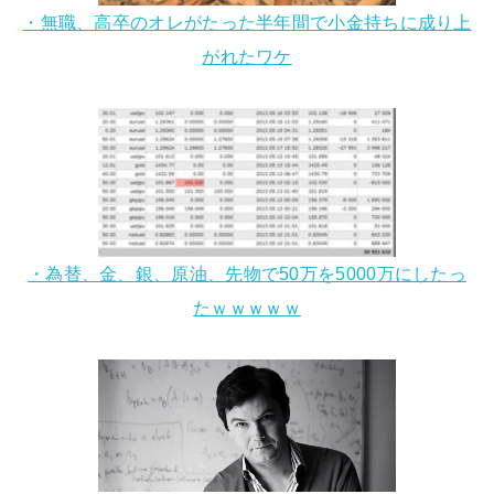
・無職、高卒のオレがたった半年間で小金持ちに成り上
がれたワケ
・為替、金、銀、原油、先物で50万を5000万にしたっ
たｗｗｗｗｗ