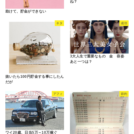
ね？
助けて、貯金ができない
ネタ
成功
3大人生で重要なもの 金 容姿
あと一つは？
抜いたら100円貯金する事にしたん
だが
アフィ
節約
ワイ20歳、日当5万～10万稼ぐ