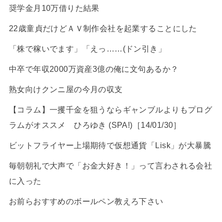
奨学金月10万借りた結果
22歳童貞だけどＡＶ制作会社を起業することにした
「株で稼いでます」「えっ……(ドン引き」
中卒で年収2000万資産3億の俺に文句あるか？
熟女向けクンニ屋の今月の収支
【コラム】一攫千金を狙うならギャンブルよりもプログ
ラムがオススメ ひろゆき (SPA!)［14/01/30］
ビットフライヤー上場期待で仮想通貨「Lisk」が大暴騰
毎朝朝礼で大声で「お金大好き！」って言わされる会社
に入った
お前らおすすめのボールペン教えろ下さい