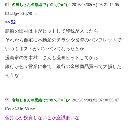
91:
名無しさん＠恐縮です＠＼(^o^)／
2015/04/08(水) 08:21:12.95
ID:aDg+uGqW0.net
>>52
麒麟の田村は本がヒットして印税が入ったら
それから自宅に不動産のチラシや投資のパンフレットで
いつもポストがパンパンになったとか
漫画家の青木雄二さんも漫画ヒットしてから
銀行が色々営業に来て 銀行の金融商品買って大損した
そうな
55:
名無しさん＠恐縮です＠＼(^o^)／
2015/04/08(水) 07:30:03.47
ID:uaA3JnjS0.net
金持ちが投資しないとか意識低いな