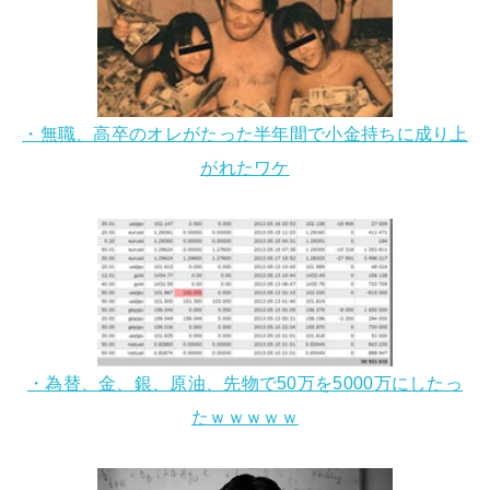
・無職、高卒のオレがたった半年間で小金持ちに成り上
がれたワケ
・為替、金、銀、原油、先物で50万を5000万にしたっ
たｗｗｗｗｗ