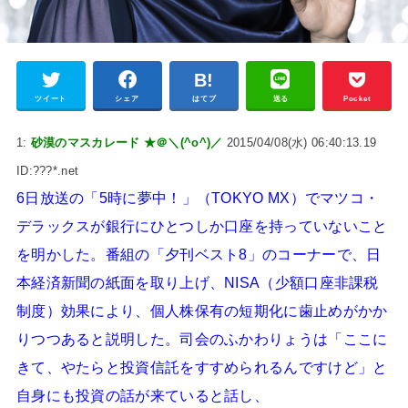
ツイート
シェア
はてブ
送る
Pocket
1:
砂漠のマスカレード ★＠＼(^o^)／
2015/04/08(水) 06:40:13.19
ID:???*.net
6日放送の「5時に夢中！」（TOKYO MX）でマツコ・
デラックスが銀行にひとつしか口座を持っていないこと
を明かした。番組の「夕刊ベスト8」のコーナーで、日
本経済新聞の紙面を取り上げ、NISA（少額口座非課税
制度）効果により、個人株保有の短期化に歯止めがかか
りつつあると説明した。司会のふかわりょうは「ここに
きて、やたらと投資信託をすすめられるんですけど」と
自身にも投資の話が来ていると話し、