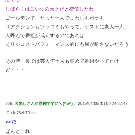
しばらくはこいつの天下だと確信したわ
ゴールデンで、たった一人でまわしもボケも
リアクションもツッコミもやって、ゲストに素人一人二
人呼んで番組が成立するのであれば
そりゃコストパフォーマンス的にも局が離さないだろう
その時、裏では芸人何十人も集めて番組やってたけ
ど・・・
266:
名無しさん＠恐縮です＠＼(^o^)／
2015/04/09(木) 09:24:22.47
ID:rJo75vbT0.net
>>73
ほんとこれ