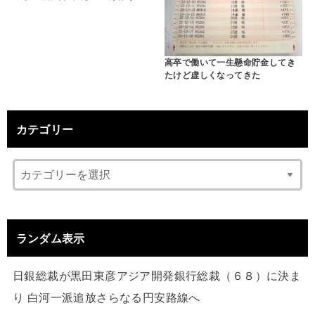
高卒で働いて一生懸命貯金してき
たけど虚しくなってきた
カテゴリー
ランダム表示
日銀総裁が黒田東彦アジア開発銀行総裁（６８）に決ま
り 白河一派追放さらなる円安路線へ