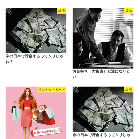
経済
成功
今の日本で貯金するってムリじゃ
ね？
お金持ち・大富豪と友達になりた
い
クレジットカード
経済
今の日本で貯金するってムリじゃ