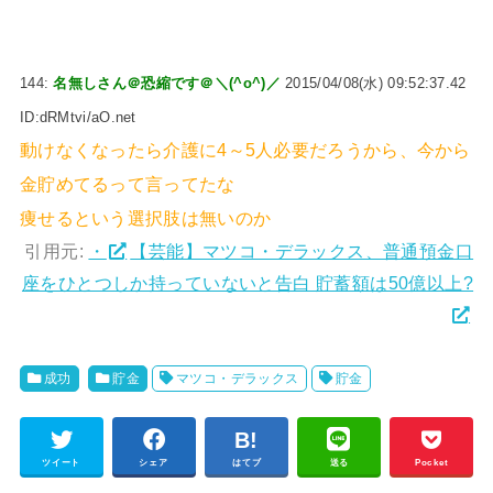
144:
名無しさん＠恐縮です＠＼(^o^)／
2015/04/08(水) 09:52:37.42
ID:dRMtvi/aO.net
動けなくなったら介護に4～5人必要だろうから、今から
金貯めてるって言ってたな
痩せるという選択肢は無いのか
引用元:
・
【芸能】マツコ・デラックス、普通預金口
座をひとつしか持っていないと告白 貯蓄額は50億以上?
成功
貯金
マツコ・デラックス
貯金
ツイート
シェア
はてブ
送る
Pocket