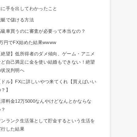
株に手を出してわかったこと
競艇で儲ける方法
高級車買うのに審査が必要って本当なの？
8万円でFX始めた結果wwww
【絶望】低所得者のダメ傾向、ゲーム・アニメ
など自己満足に金を使い結婚もできない！絶望
の状況判明へ
【ドル】FXに詳しいやつ来てくれ【買えばいい
の？】
延滞料金12万5000なんやけどなんとかならな
い？
ワンランク生活落として貯金するという生活を
実行した結果