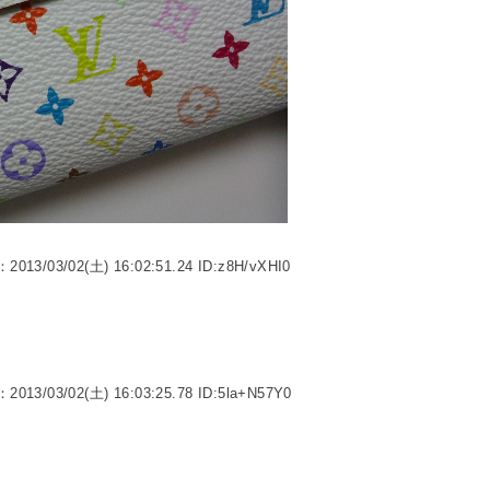
：2013/03/02(土) 16:02:51.24 ID:z8H/vXHI0
：2013/03/02(土) 16:03:25.78 ID:5la+N57Y0