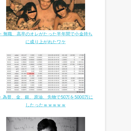
・無職、高卒のオレがたった半年間で小金持ち
に成り上がれたワケ
・為替、金、銀、原油、先物で50万を5000万に
したったｗｗｗｗｗ