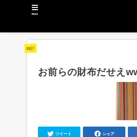
MENU
時計
お前らの財布だせえww
ツイート
シェア