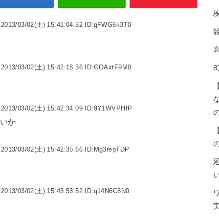
2013/03/02(土) 15:41:04.52 ID:gFWG6k3T0
2013/03/02(土) 15:42:18.36 ID:GOAxtF9M0
2013/03/02(土) 15:42:34.09 ID:9Y1WVPHfP
いか
2013/03/02(土) 15:42:35.66 ID:Mg3repTDP
2013/03/02(土) 15:43:53.52 ID:q14N6C8N0