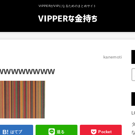
VIPPERがVIPになるためのまとめサイト
kanemoti
wwwwwww
はてブ
送る
Pocket