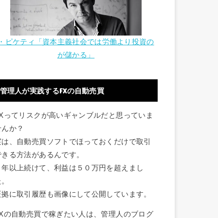
・ピケティ「資本主義社会では労働より投資の
が儲かる」
管理人が実践するFXの自動売買
FXってリスクが高いギャンブルだと思っていま
せんか？
実は、自動売買ソフトでほっておくだけで取引
できる方法があるんです。
１年以上続けて、利益は５０万円を超えまし
た。
証拠に取引履歴も画像にして公開しています。
FXの自動売買で稼ぎたい人は、管理人のブログ