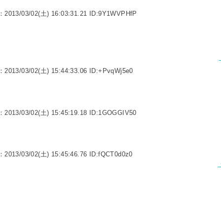
：2013/03/02(土) 16:03:31.21 ID:9Y1WVPHfP
：2013/03/02(土) 15:44:33.06 ID:+PvqWj5e0
：2013/03/02(土) 15:45:19.18 ID:1GOGGIV50
：2013/03/02(土) 15:45:46.76 ID:fQCT0d0z0