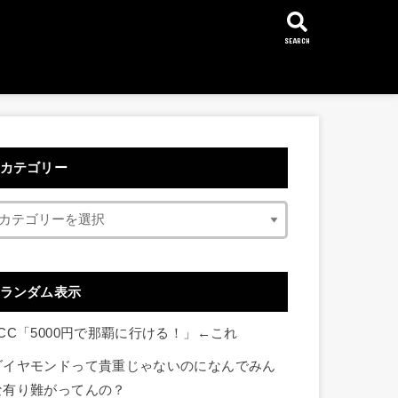
SEARCH
カテゴリー
ランダム表示
LCC「5000円で那覇に行ける！」←これ
ダイヤモンドって貴重じゃないのになんでみん
な有り難がってんの？